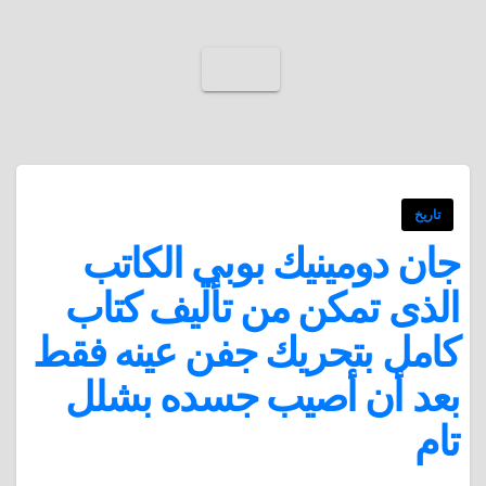
تاريخ
جان دومينيك بوبي الكاتب
الذى تمكن من تأليف كتاب
كامل بتحريك جفن عينه فقط
بعد أن أصيب جسده بشلل
تام