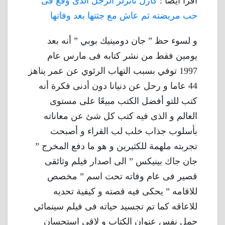
أقرأ أيضا :
كارل تانزلر الرجل الذى وقع فى
حب مريضته ثم عاش مع جثتها بعد وفاتها
و لسوء حظ ” جان دومينيك بوبي ” أنه بعد
يومين فقط من نشر كتابه فى مارس عام
1997 توفي بسبب التهاب الرئوي عن عمر يناهز
44 عاما و رحل عن دنيانا دون أدنى فكرة أنه
كتب للتو أفضل الكتب مبيعًا على مستوى
العالم و الذى فيه كتب كل شئ عن معاناته
بأسلوب جذاب خلب لب القراء و أصبحت
تجربته ملهمة للكثيرين و هو ما دفع المخرج ”
جان جاك بينيكس ” الى اصدار فيلم وثائقى
قصير فى عام وفاته تحت اسم ” مخصص
للاقامه ” يحكى فيه قصته و كيفية تحديه
للاعاقه كما تم تجسيد حياته فى فيلم سينمائي
حمل نفس عنوان الكتاب و لاقى استحسان