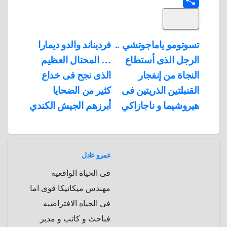
S
k
e
e
r
r
t
i
d
p
h
e
s
l
تصفّح
تسوتومو ياماجوتشي ..
فرديناند والدو ديمارا
A
b
e
a
s
I
الرجل الذى أستطاع
… المحتال العظيم
المقالات
n
p
o
g
r
t
النجاة من إنفجار
الذى نجح فى خداع
p
a
e
r
القنبلتين الذريتين فى
كثير من الضحايا
a
r
هيروشيما و ناجازاكي
أبرزهم الجيش الكندي
m
d
عمرو عادل
فى الحياة الواقعيه
مهندس ميكانيكا قوى اما
فى الحياه الافتراضيه
فباحث و كاتب و مدير