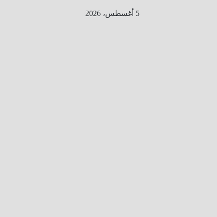
Ski
5 أغسطس، 2026
t
conten
الطري
ق الى
المليو
ن
معلوم
ه
معلومات
من هنا و
هناك