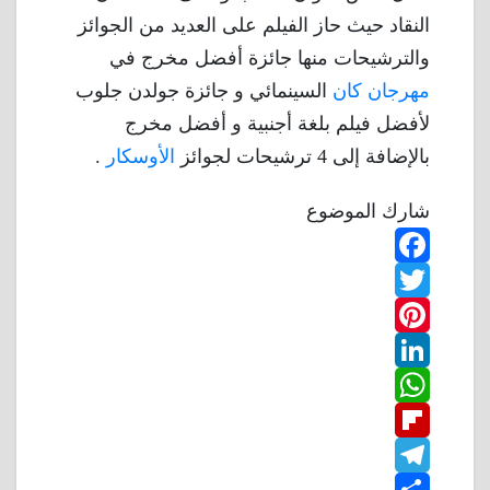
النقاد حيث حاز الفيلم على العديد من الجوائز
والترشيحات منها جائزة أفضل مخرج في
مهرجان كان
السينمائي و جائزة جولدن جلوب
لأفضل فيلم بلغة أجنبية و أفضل مخرج
بالإضافة إلى 4 ترشيحات لجوائز
الأوسكار
.
شارك الموضوع
F
T
a
w
P
c
L
e
i
i
W
b
n
t
i
F
o
n
h
t
t
T
o
k
e
e
a
l