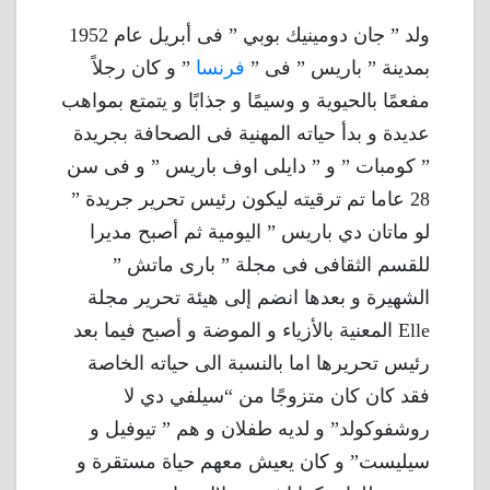
ولد ” جان دومينيك بوبي ” فى أبريل عام 1952
بمدينة ” باريس ” فى ”
فرنسا
” و كان رجلاً
مفعمًا بالحيوية و وسيمًا و جذابًا و يتمتع بمواهب
عديدة و بدأ حياته المهنية فى الصحافة بجريدة
” كومبات ” و ” دايلى اوف باريس ” و فى سن
28 عاما تم ترقيته ليكون رئيس تحرير جريدة ”
لو ماتان دي باريس ” اليومية ثم أصبح مديرا
للقسم الثقافى فى مجلة ” بارى ماتش ”
الشهيرة و بعدها انضم إلى هيئة تحرير مجلة
Elle المعنية بالأزياء و الموضة و أصبح فيما بعد
رئيس تحريرها اما بالنسبة الى حياته الخاصة
فقد كان كان متزوجًا من “سيلفي دي لا
روشفوكولد” و لديه طفلان و هم ” تيوفيل و
سيليست” و كان يعيش معهم حياة مستقرة و