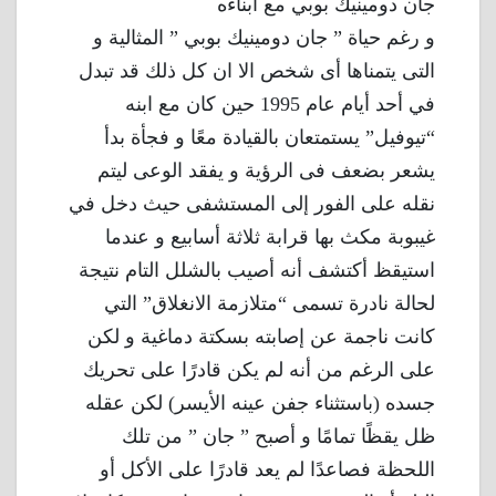
جان دومينيك بوبي مع ابناءه
و رغم حياة ” جان دومينيك بوبي ” المثالية و
التى يتمناها أى شخص الا ان كل ذلك قد تبدل
في أحد أيام عام 1995 حين كان مع ابنه
“تيوفيل” يستمتعان بالقيادة معًا و فجأة بدأ
يشعر بضعف فى الرؤية و يفقد الوعى ليتم
نقله على الفور إلى المستشفى حيث دخل في
غيبوبة مكث بها قرابة ثلاثة أسابيع و عندما
استيقظ أكتشف أنه أصيب بالشلل التام نتيجة
لحالة نادرة تسمى “متلازمة الانغلاق” التي
كانت ناجمة عن إصابته بسكتة دماغية و لكن
على الرغم من أنه لم يكن قادرًا على تحريك
جسده (باستثناء جفن عينه الأيسر) لكن عقله
ظل يقظًا تمامًا و أصبح ” جان ” من تلك
اللحظة فصاعدًا لم يعد قادرًا على الأكل أو