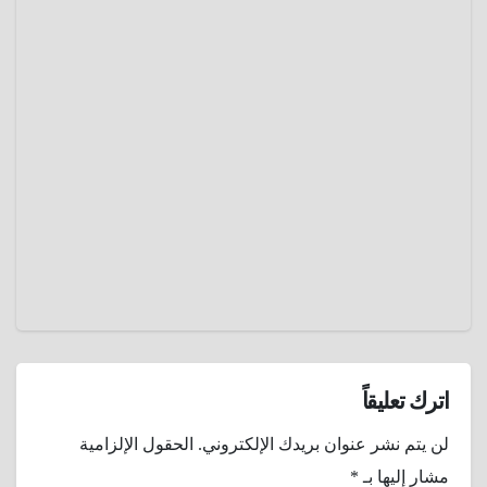
صورة
بمدفع
صورة
رشاش
مسابقة
أجمل
ديسمبر
كاحل
28,
عندما
كانت
2024
السيقان
عمرو
عنوانًا
عادل
للجمال و
الجاذبية
اترك تعليقاً
لن يتم نشر عنوان بريدك الإلكتروني.
الحقول الإلزامية
مشار إليها بـ
*