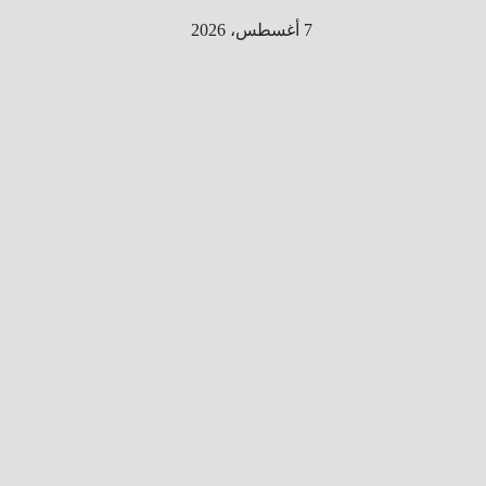
Ski
7 أغسطس، 2026
t
conten
الطري
ق الى
المليو
ن
معلوم
ه
معلومات
من هنا و
هناك