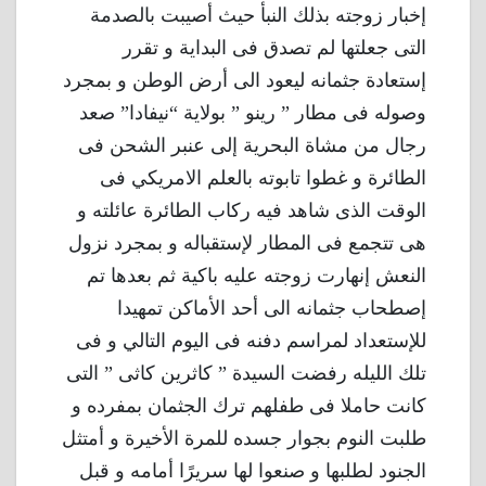
إخبار زوجته بذلك النبأ حيث أصيبت بالصدمة
التى جعلتها لم تصدق فى البداية و تقرر
إستعادة جثمانه ليعود الى أرض الوطن و بمجرد
وصوله فى مطار ” رينو ” بولاية “نيفادا” صعد
رجال من مشاة البحرية إلى عنبر الشحن فى
الطائرة و غطوا تابوته بالعلم الامريكي فى
الوقت الذى شاهد فيه ركاب الطائرة عائلته و
هى تتجمع فى المطار لإستقباله و بمجرد نزول
النعش إنهارت زوجته عليه باكية ثم بعدها تم
إصطحاب جثمانه الى أحد الأماكن تمهيدا
للإستعداد لمراسم دفنه فى اليوم التالي و فى
تلك الليله رفضت السيدة ” كاثرين كاثى ” التى
كانت حاملا فى طفلهم ترك الجثمان بمفرده و
طلبت النوم بجوار جسده للمرة الأخيرة و أمتثل
الجنود لطلبها و صنعوا لها سريرًا أمامه و قبل