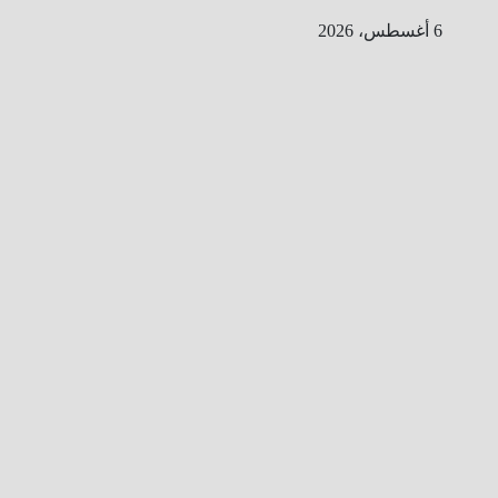
Ski
6 أغسطس، 2026
t
conten
ا
ل
ط
ر
ي
ق
ا
ل
ى