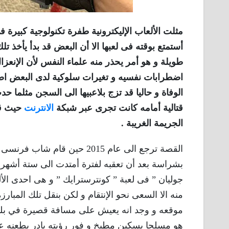
مثلت الألعاب الإليكترونية طفرة تكنولوجية كبيرة ف
أستمتع بوقته فى لعبها الا أن البعض قد بدأ يأخذ ت
طويلة و هو أمر يحذر منه علماء النفس لأن الإنعزا
اضطرابات نفسيه و تغيرات سلوكية لدى البعض اضا
الوفاة و حاليا قد تزج بلاعبيها الى السجن مثلما 
قتالية أمامه كانت تجرى عبر شبكة
الانترنت
حيث قا
الجريمة الغريبة .
بشراسة بعد أن تعقبه لفترة أمتدت الى ستة أشهر 
جوليان ” فى لعبة ” كونترسترايك ” و هى احدى الأل
منه الا السعى نحو الإنتقام و لكن بنقل تلك المبارز
موقعه و وجد انه يعيش على مسافة قصيرة في بلدة
هو مسلحا بسكين مطبخ و فور رؤيته بادر بطعنه 