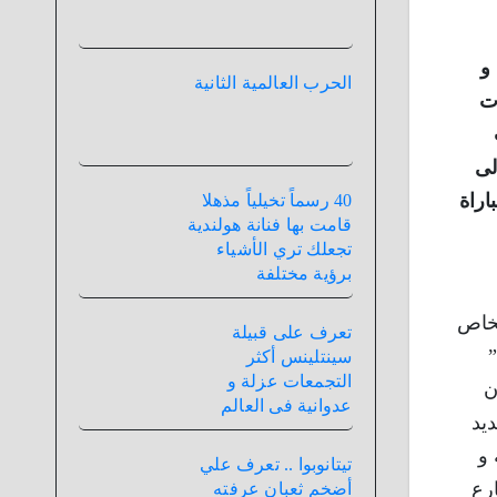
و
الحرب العالمية الثانية
ات
لى
اراة
40 رسماً تخيلياً مذهلا
قامت بها فنانة هولندية
تجعلك تري الأشياء
برؤية مختلفة
ما بطعن أحد الأشخاص
تعرف على قبيلة
”
سينتلينس أكثر
التجمعات عزلة و
ن
عدوانية فى العالم
ديد
 و
تيتانوبوا .. تعرف علي
رع
أضخم ثعبان عرفته