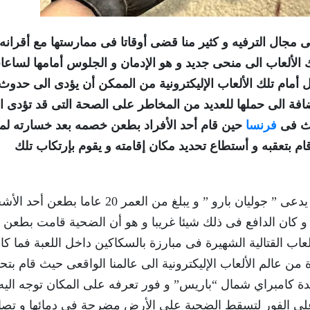
ى مجال الترفيه و كثير منا قضى أوقاتا فى ممارستها مع أقرانه 
لك الألعاب الى منحى جديد و هو الإدمان و الجلوس أمامها لساع
ل أمام تلك الألعاب الإليكترونية من الممكن أن يؤدى الى حدوث
فة الى حملها للعديد من المخاطر على الصحة التى قد تؤدى ا
حدث فى
فرنسا
حين قام أحد الأفراد بطعن خصمه بعد خسارته لمب
م بتعقبه و أستطاع تحديد مكان إقامته و يقوم بإرتكاب تلك
القصة ترجع الى عام 2015 حين قام شاب فرنسى يدعى ” جوليان بارو ” و يبلغ من العمر 20 عا
و كان الدافع فى ذلك شيئا غريبا و هو أن الضحية قامت بطعن 
عاب القتالية الشهيرة فى مبارزة بالسكاكين داخل اللعبة فما كا
ة من عالم الألعاب الإليكترونية الى عالمنا الواقعى حيث قام بتح
 كامبراي شمال “باريس” و فور تعرفه على المكان توجه اليه
على الفور لتسقط الضحية على الأرض مضرجة فى دمائها و تصا