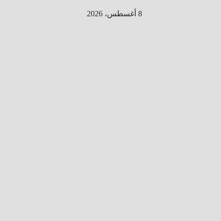
Ski
8 أغسطس، 2026
t
conten
الطري
ق الى
المليو
ن
معلوم
ه
معلومات
من هنا و
هناك