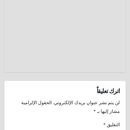
إصابته
إقرأ و
بذبحة
أحصل
صدرية
علي
أبريل 5,
خصم ..
2025
كيف
حوّل
عمرو
محل
عادل
حلاقة
كراسيه
إلي
منصات
تعليمية
للأطفال
اترك تعليقاً
؟
لن يتم نشر عنوان بريدك الإلكتروني.
الحقول الإلزامية
مشار إليها بـ
*
التعليق
*