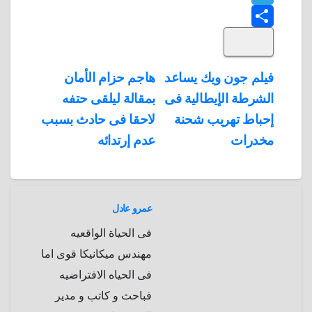
T
o
k
e
e
a
l
S
k
e
e
r
r
t
i
d
p
h
e
s
l
تصفّح
فيلم جون ويك يساعد
هاجم حزام الأمان
A
b
e
a
s
I
الشرطة الإيطالية فى
بمقالة ليلقى حتفه
المقالات
n
p
o
g
r
t
إحباط تهريب شحنة
لاحقا فى حادث بسبب
p
a
e
r
مخدرات
عدم إرتدائه
a
r
m
d
عمرو عادل
فى الحياة الواقعيه
مهندس ميكانيكا قوى اما
فى الحياه الافتراضيه
فباحث و كاتب و مدير