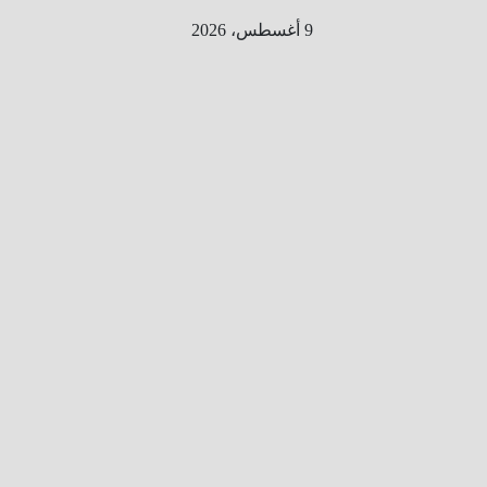
Ski
9 أغسطس، 2026
t
conten
الطري
ق الى
المليو
ن
معلوم
ه
معلومات
من هنا و
هناك