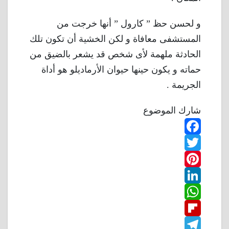
و لحسن حظ ” كارول ” أنها خرجت من
المستشفى معافاة و لكن الخشية أن تكون تلك
الحادثة ملهمة لأى شخص قد يشعر بالضيق من
حماته و يكون حينها حيوان الأرماديلو هو أداة
الجريمة .
شارك الموضوع
F
T
a
w
P
c
L
e
i
i
W
b
n
t
i
F
o
n
h
t
t