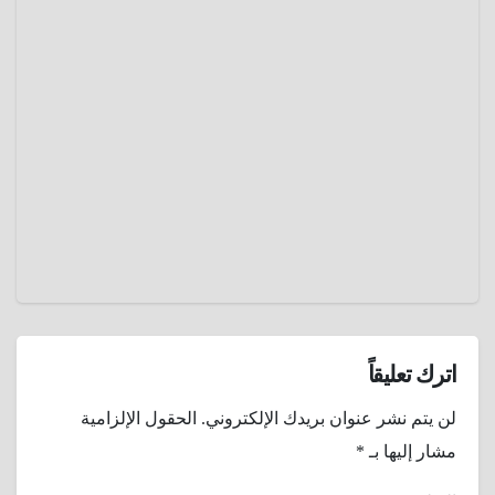
هل تم
الشتاء ؟
العثور
علي
ديسمبر
جثمان
19,
رجل
مفقود
2024
منذ
عمرو
عقدين
عادل
عن
طريق
جوجل
إيرث ؟
اترك تعليقاً
لن يتم نشر عنوان بريدك الإلكتروني.
الحقول الإلزامية
مشار إليها بـ
*