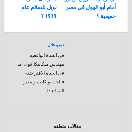
المقالات
n
p
o
g
r
t
أمام أبو الهول فى مصر
نوبل للسلام عام
p
a
e
r
حقيقية ؟
1939 ؟
a
r
m
d
عمرو عادل
فى الحياة الواقعيه
مهندس ميكانيكا قوى اما
فى الحياه الافتراضيه
فباحث و كاتب و مدير
الموقع دا
مدقق
المعلومات
مقالات متعلقه
هل تلك