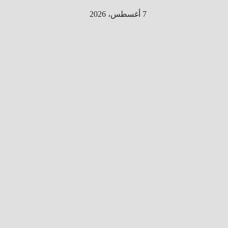
Ski
7 أغسطس، 2026
t
conten
الطري
ق الى
المليو
ن
معلوم
ه
معلومات
من هنا و
هناك