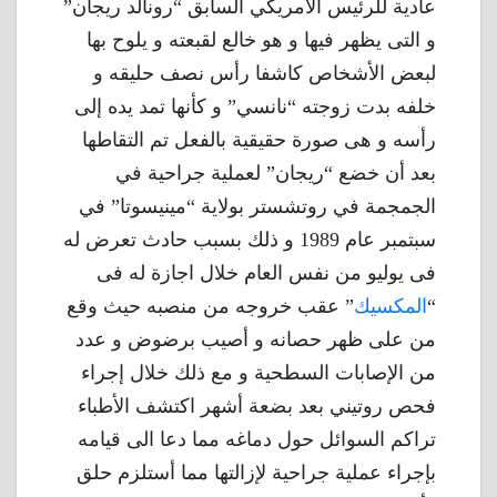
عادية للرئيس الأمريكي السابق “رونالد ريجان”
و التى يظهر فيها و هو خالع لقبعته و يلوح بها
لبعض الأشخاص كاشفا رأس نصف حليقه و
خلفه بدت زوجته “نانسي” و كأنها تمد يده إلى
رأسه و هى صورة حقيقية بالفعل تم التقاطها
بعد أن خضع “ريجان” لعملية جراحية في
الجمجمة في روتشستر بولاية “مينيسوتا” في
سبتمبر عام 1989 و ذلك بسبب حادث تعرض له
فى يوليو من نفس العام خلال اجازة له فى
“
المكسيك
” عقب خروجه من منصبه حيث وقع
من على ظهر حصانه و أصيب برضوض و عدد
من الإصابات السطحية و مع ذلك خلال إجراء
فحص روتيني بعد بضعة أشهر اكتشف الأطباء
تراكم السوائل حول دماغه مما دعا الى قيامه
بإجراء عملية جراحية لإزالتها مما أستلزم حلق