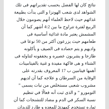
نتائج كان لها الفضل بحسب تقديراتهم فى تلك
الشواهد لدى شعب الهونزا و التى بدأت بطبيعة
غذائهم حيث لاحظ العلماء أنهم يصومون خلال
الربيع لفترة تتراوح ما بين 4:2 أشهر كما أن
المشمش يعتبر مادة غذائية أساسية فى
طعامهم حيث يزرعون أكثر من 50 نوعا فى
واديهم و يتم حصاده فى الصيف و يأكلونه
طازجا و يشربون عصيره و يجففونه لتناوله فى
الشتاء و هى فاكهة مفيدة و غنية بالفيتامينات
أهمها فيتامين ب 17 المعروف بقدرته على
الوقاية من السرطان و علاجه كما أن لديهم
مشروب شعبى مستخلص من نبات يسمى ”
التومورو ” و الذى ثبت أنه فعالًا في تنظيم
نسبة السكر في الدم و مضاد للتشنجات كما أن
ثماره تستخدم كمهدئ للمعده و طارد للديدان