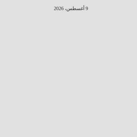
Ski
9 أغسطس، 2026
t
conten
الطري
ق الى
المليو
ن
معلوم
ه
معلومات
من هنا و
هناك