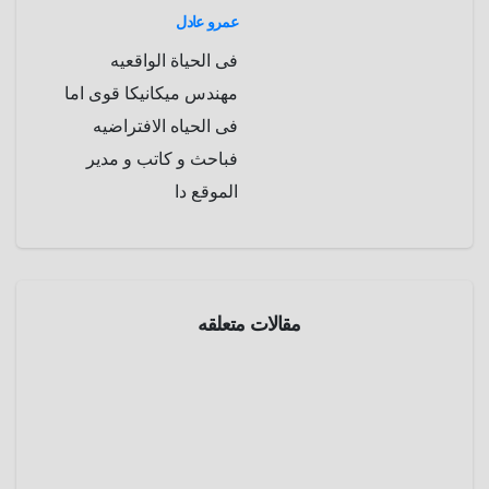
عمرو عادل
فى الحياة الواقعيه
مهندس ميكانيكا قوى اما
فى الحياه الافتراضيه
فباحث و كاتب و مدير
الموقع دا
أماكن
غريبة
مقالات متعلقه
منوعات
شلال
تحت
الماء ..
مايو 20,
أعجوبة
2025
موريشيو