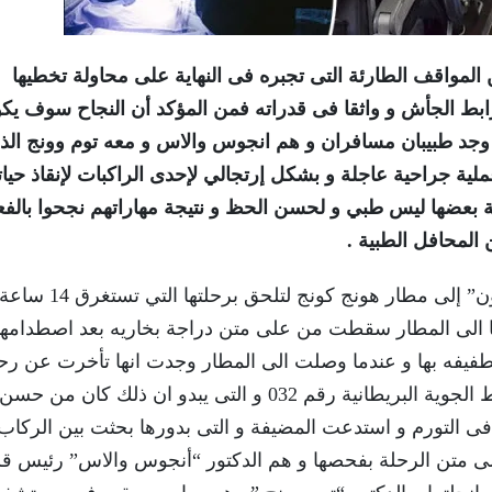
لمواقف الطارئة التى تجبره فى النهاية على محاولة تخطيها
رابط الجأش و واثقا فى قدراته فمن المؤكد أن النجاح سوف يك
جد طبيبان مسافران و هم انجوس والاس و معه توم وونج الذ
لية جراحية عاجلة و بشكل إرتجالي لإحدى الراكبات لإنقاذ حياته
ة بعضها ليس طبي و لحسن الحظ و نتيجة مهاراتهم نجحوا بالف
 المحافل الطبية .
حدثت القصة عام 1995 عندما هرعت “باولا ديكسون” إلى مطار هونج ك
ها الى المطار سقطت من على متن دراجة بخاريه بعد اصطدامها
طفيفه بها و عندما وصلت الى المطار وجدت انها تأخرت عن رحل
و قررت ان تستقل الرحله التى تليها و هى الخطوط الجوية البريطانية رقم 032 و التى يبدو ان ذلك كان من حسن
 فى التورم و استدعت المضيفة و التى بدورها بحثت بين الركا
ى متن الرحلة بفحصها و هم الدكتور “أنجوس والاس” رئيس 