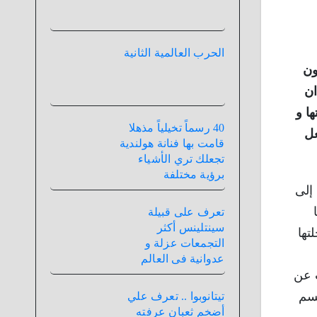
الحرب العالمية الثانية
ون
ان
ا و
40 رسماً تخيلياً مذهلا
عل
قامت بها فنانة هولندية
تجعلك تري الأشياء
برؤية مختلفة
ونج لتلحق برحلتها التي تستغرق 14 ساعة إلى
تعرف على قبيلة
سينتلينس أكثر
تها
التجمعات عزلة و
عدوانية فى العالم
ب عن
قسم
تيتانوبوا .. تعرف علي
أضخم ثعبان عرفته