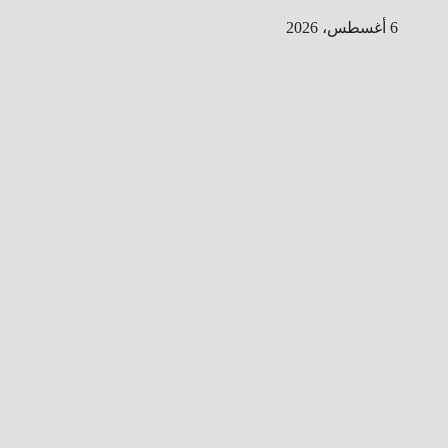
Ski
6 أغسطس، 2026
t
conten
ا
ل
ط
ر
ي
ق
ا
ل
ى