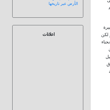
ى
الأرض عبر تاريخها
يرة
اعلانات
 لكن
حناء
بل
ق