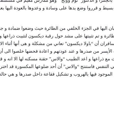
 بانجلترا و الدكتور “توم وونج ” وهو ممارس مقيم في مستشف
بسيط و قرروا وضع يدها على وسادة و وعدوها بالعودة اليها بعد
بيبان اليها في الجزء الخلفي من الطائرة حيث وضعوا ضمادة و جب
طائرة و تم تثبيتها على مشد حول رقبة ديكسون لتثبيت ذراعها و
افران أن “باولا ديكسون” تعاني من مشكلة و هى أنها أثناء الان
ب الأيسر من صدرها و عند عودتهم و اعادة فحضها خلصوا الى أن
 ذراعها و اعد الطبيب “والاس” حقنة مسكنه لها الا انه و ق
 التنفس فاستنتج “والاس” أن أحد ضلوعها المكسورة قد اختر
اء الموجود فيها بالهروب و تشكيل فقاعة داخل صدرها و هي حالة