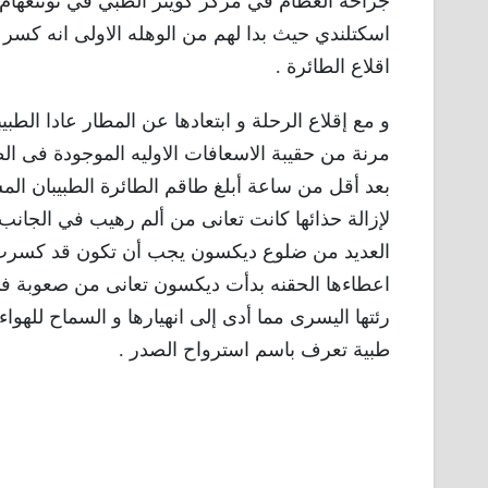
جراحة العظام في مركز كوينز الطبي في نوتنغهام
اسكتلندي حيث بدا لهم من الوهله الاولى انه كسر 
اقلاع الطائرة .
و مع إقلاع الرحلة و ابتعادها عن المطار عادا الط
مرنة من حقيبة الاسعافات الاوليه الموجودة فى ال
بعد أقل من ساعة أبلغ طاقم الطائرة الطبيبان المس
لإزالة حذائها كانت تعانى من ألم رهيب في الجان
العديد من ضلوع ديكسون يجب أن تكون قد كسرت مع
اعطاءها الحقنه بدأت ديكسون تعانى من صعوبة في
رئتها اليسرى مما أدى إلى انهيارها و السماح للهو
طبية تعرف باسم استرواح الصدر .