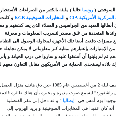
 السوفيتى (
روسيا
حاليا ) مليئة بالكثير من الصراعات الأستخبار
لمركزية الأمريكية CIA
و
المخابرات السوفيتية KGB
و كانت
أبطالها العديد من الجواسيس و العملاء الذى يعد كشفهم و مع
وائدها المتعددة من غلق مصدر لتسريب المعلومات و معرفة
ع مميزات دفعت أيضا تلك الأجهزة لمحاولة الوصول الى الظباط
 الإمتيازات بإعتبارهم بمثابة كنز معلوماتى لا يمكن تجاهله 
دهم ثم لم يلبثوا أن أنشقوا عليه و ساروا فى درب الخيانة و يأت
 بلاده ليستجدى الحماية من الأمريكيين مقابل التعاون معهم لي
تبدأ قصة الجاسوس ” فيتالي يورتشينكو ” في منتصف ليلة 2 من أغسطس عام 1985 حين دق هاتف منزل العميل
كتب التحقيقات الفيدرالي FBI “مايكل راشفورد” ليسمع صوت مديره و يخبره بأن هناك طائرة قا
وجودا يوم أمس فى “
إيطاليا
” و قد دخل إلى مقر القنصلية
 أنه كان عقيدا في المخابرات السوفيتية و يريد الهروب إلى