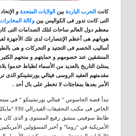
كانت
الحرب الباردة
بين
الولايات المتحدة
و الإتحاد
التى كانت تدور فى الكواليس بين
وكالة المخابرات ا
معظم دول العالم ساحات لتلك الصدامات التى كان 
هوياتهم هى أعظم الإنتصارات لدى تلك الأجهزة لف
أساليب الخصم فى التجنيد و التحركات و هى بالطب
المنشقين عند خصومهم و حمايتهم و منحهم الكثير من
يمتلئ التاريخ بالعديد من الأسماء لظباط خدموا بلا
مقدمتهم العقيد الروسى فيتالي يورتشينكو الذى ترك
الأمر بعدها بمفاجئات لا تخطر على بال أحد .
الخاص فى م
ظابط سوفيتى منشق رفيع المستوى و الذى كان م
الأمريكية في “روما” و أخبر المسؤولين الأمريكيين