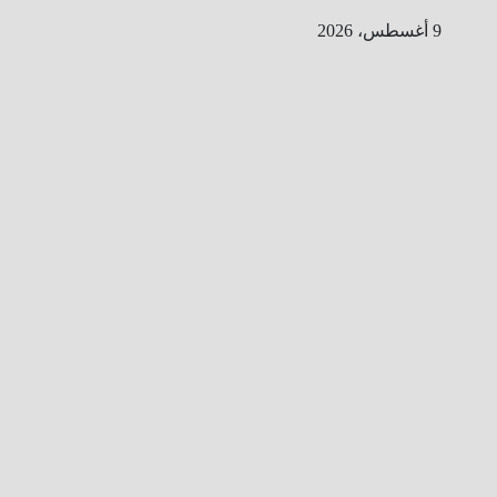
Ski
9 أغسطس، 2026
t
conten
ا
ل
ط
ر
ي
ق
ا
ل
ى