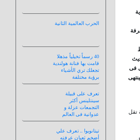
ية
الحرب العالمية الثانية
رفة
40 رسماً تخيلياً مذهلا
حيث
قامت بها فنانة هولندية
ى فى
تجعلك تري الأشياء
نتهى
برؤية مختلفة
تعرف على قبيلة
سينتلينس أكثر
التجمعات عزلة و
دمة تقل
عدوانية فى العالم
تيتانوبوا .. تعرف علي
أضخم ثعبان عرفته