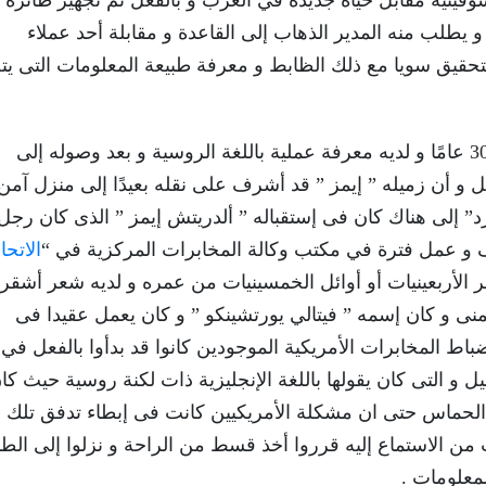
وفيتية مقابل حياة جديدة في الغرب و بالفعل تم تجهيز طائرة ل
 يطلب منه المدير الذهاب إلى القاعدة و مقابلة أحد عملاء
لتحقيق سويا مع ذلك الظابط و معرفة طبيعة المعلومات التى ي
كان الظابط “راشفورد” عميلًا شابًا يبلغ من العمر 30 عامًا و لديه معرفة عملية باللغة الروسية و بعد وصوله إلى
 أن زميله ” إيمز ” قد أشرف على نقله بعيدًا إلى منزل آمن 
” إلى هناك كان فى إستقباله ” ألدريتش إيمز ” الذى كان رجل
 و عمل فترة في مكتب وكالة المخابرات المركزية في “
الاتحا
ر الأربعينيات أو أوائل الخمسينيات من عمره و لديه شعر أشقر 
منى و كان إسمه ” فيتالي يورتشينكو ” و كان يعمل عقيدا فى
اط المخابرات الأمريكية الموجودين كانوا قد بدأوا بالفعل في
و التى كان يقولها باللغة الإنجليزية ذات لكنة روسية حيث كا
 الحماس حتى ان مشكلة الأمريكيين كانت فى إبطاء تدفق تلك
ث من الاستماع إليه قرروا أخذ قسط من الراحة و نزلوا إلى الط
معلومات .