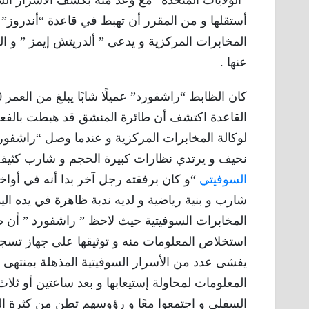
“الولايات المتحدة” مع وعد منه بكشف الأسرار الس
أستقلها و من المقرر أن تهبط في قاعدة “أندروز” و
المخابرات المركزية و يدعى ” ألدريتش إيمز ” و ا
عنها .
القاعدة اكتشف أن طائرة المنشق قد هبطت بالفعل و
لوكالة المخابرات المركزية و عندما وصل “راشفورد
نحيف و يرتدي نظارات كبيرة الحجم و شارب كثيف
السوفيتي
“و كان برفقته رجل آخر بدا أنه في أواخ
شارب و بنية رياضية و لديه ندبة ظاهرة في يده الي
المخابرات السوفيتية حيث لاحظ ” راشفورد ” أن ضب
استخلاص المعلومات منه و توثيقها على جهاز تسجيل 
يفشى عدد من الأسرار السوفيتية المذهلة بمنتهى
المعلومات لمحاولة إستيعابها و بعد ساعتين أو ثلا
السفلي و اجتمعوا معًا و رؤوسهم تطن من كثرة ال