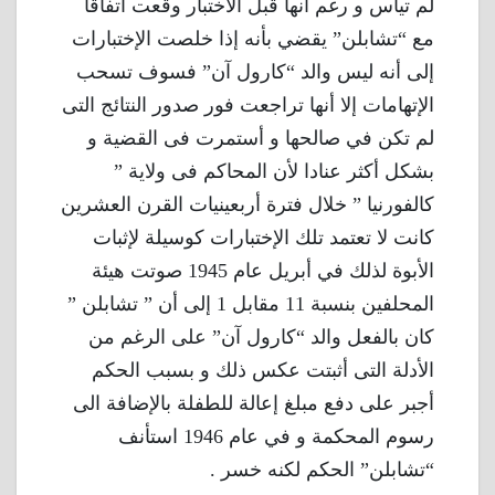
لم تيأس و رغم أنها قبل الاختبار وقعت اتفاقًا
مع “تشابلن” يقضي بأنه إذا خلصت الإختبارات
إلى أنه ليس والد “كارول آن” فسوف تسحب
الإتهامات إلا أنها تراجعت فور صدور النتائج التى
لم تكن في صالحها و أستمرت فى القضية و
بشكل أكثر عنادا لأن المحاكم فى ولاية ”
كالفورنيا ” خلال فترة أربعينيات القرن العشرين
كانت لا تعتمد تلك الإختبارات كوسيلة لإثبات
الأبوة لذلك في أبريل عام 1945 صوتت هيئة
المحلفين بنسبة 11 مقابل 1 إلى أن ” تشابلن ”
كان بالفعل والد “كارول آن” على الرغم من
الأدلة التى أثبتت عكس ذلك و بسبب الحكم
أجبر على دفع مبلغ إعالة للطفلة بالإضافة الى
رسوم المحكمة و في عام 1946 استأنف
“تشابلن” الحكم لكنه خسر .