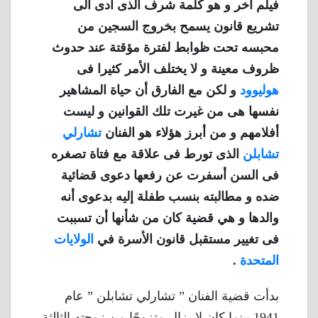
فيلم أخر و هو كلمة شرف الذى أدى الى
تشريع قانون يسمح بخروج السجين من
محبسه تحت ظوابط لفترة مؤقتة عند حدوث
ظروف معينة و لا يختلف الأمر كثيرا فى
هوليوود
و لكن مع الفارق أن حياة المشاهير
نفسها هى من غيرت تلك القوانين و ليست
أفلامهم و من أبرز هؤلاء هو الفنان
تشارلي
تشابلن
الذى تورط فى علاقة مع فتاة تصغره
فى السن أسفرت عن رفعها دعوى قضائية
ضده و مطالبته بنسب طفلة إليه بدعوى أنه
والدها و هي قضية كان من شأنها أن تسببت
فى تغيير مستقبل قانون الأسرة في
الولايات
المتحدة
.
بدأت قضية الفنان ” تشارلي تشابلن ” عام
1941 بينما كان لا يزال متزوجًا من زوجته الثالثة