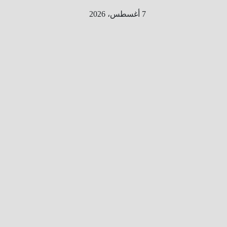
Ski
7 أغسطس، 2026
t
conten
الطري
ق الى
المليو
ن
معلوم
ه
معلومات
من هنا و
هناك