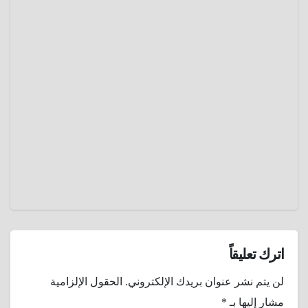
فنون
الدراما
مشاهير
الفن
لماذا
حاول
الزعيم
يناير 23,
السوفيت
2025
ي
جوزيف
عمرو
ستالين
عادل
إغتيال
نجم
هوليوود
جون
واين ؟
اترك تعليقاً
لن يتم نشر عنوان بريدك الإلكتروني.
الحقول الإلزامية
مشار إليها بـ
*