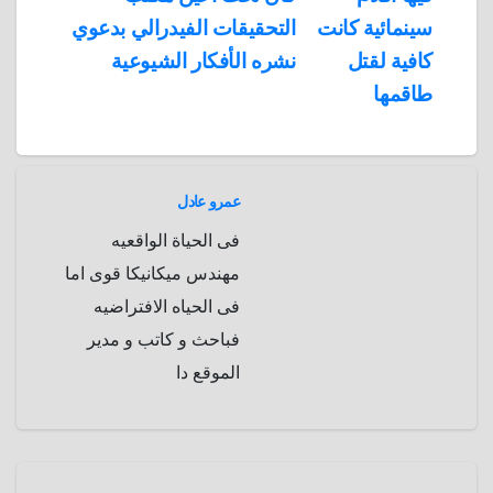
المقالات
n
p
o
g
r
t
سينمائية كانت
التحقيقات الفيدرالي بدعوي
p
a
e
r
كافية لقتل
نشره الأفكار الشيوعية
a
r
طاقمها
m
d
عمرو عادل
فى الحياة الواقعيه
مهندس ميكانيكا قوى اما
فى الحياه الافتراضيه
فباحث و كاتب و مدير
الموقع دا
سينما