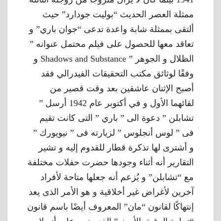
ممثلة العصر الحديث “بوليت جودارد” حيث
ألتقى بممثلة شابة واعدة تدعى “جوان باري” و
تعاقد معها للحصول على فيلم محتمل عنوانه ”
الظلال و الجوهر ” Shadows and Substance و
وفقًا لوثائق مكتب التحقيقات الفيدرالي فقد
أصبح الإثنان عاشقين بعد وقت قصير من
لقائهما الأول و في أكتوبر عام 1942 أرسل ”
تشابلن ” دعوة الى ” باري ” التى كانت تقيم
فى ” لوس أنجلوس ” لزيارته فى ” نيويورك ”
و أشترى لها تذكرة قطار للقدوم إليه و تشير
التقارير أنه أثناء وجودها حضرت حفلات مختلفة
مع “تشابلن” و يُزعم أنه جعلها متاحة لأفراد
آخرين لأغراض غير أخلاقية و هو الأمر الذى يعد
إنتهاكًا لقانون “مان” المعروف أيضًا باسم قانون