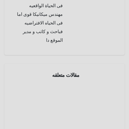
فى الحياة الواقعيه
مهندس ميكانيكا قوى اما
فى الحياه الافتراضيه
فباحث و كاتب و مدير
الموقع دا
معلومة
فى
صورة
مقالات متعلقه
صورة
تحطم
مقاتلة
مارس
الطيار
29,
الألماني
بيتر
2025
ماكوفيكا
عمرو