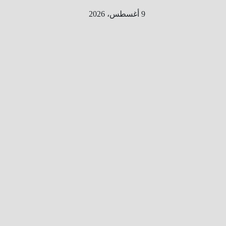
Ski
9 أغسطس، 2026
t
conten
الطري
ق الى
المليو
ن
معلوم
ه
معلومات
من هنا و
هناك