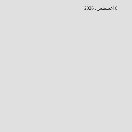
Ski
6 أغسطس، 2026
t
conten
ا
ل
ط
ر
ي
ق
ا
ل
ى