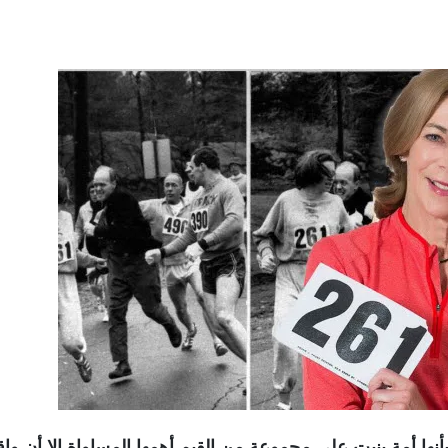
أنها أمة بنيت على مجموعة من القيم أهمها المساواة الا أن واق