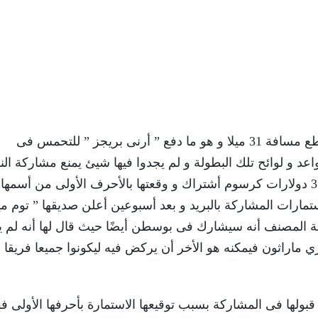
و خلال التدريبات تمكنت ” كاثرين سويتزر ” من قطع مسافة 31 ميلا و هو ما دفع ” أرنى بريجز ” للتحمس فى
 و لوائح تلك البطولة و لم يجدوا فيها شيئ يمنع مشاركة الن
فيه لذلك فقد ملئت إستمارة ببياناتها و قامت بدفع 3 دولارات كرسوم أشتراك و وقعتها بالأحرف الأولى من أسمه
ارات المشاركة بالبريد و بعد أسبوعين أعلن صديقها ” توم مي
 المصنف أنه سيشارك فى ​​بوسطن أيضًا حيث قال لها أنه لم 
ري ماراثون فيمكنه هو الأخر أن يركض فيه ليكونوا جميعا فريقا 
 قبولها فى المشاركة بسبب توقيعها الاستمارة بأحرفها الأولى ف