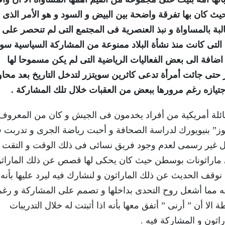
يث كان بها تفرقة واضحة بين البيض و السود و هو الأمر الذى 
بة بالمساواة و نبذ العنصرية فى المجتمع التى لم تنحصر على
التى كانت منذ نشأة البلاد ممنوعة من المشاركة السياسية سوا
ضافة الى بعض الفعاليات الرياضية التى لم يكن مسموحا لها
تى جائت أمرأة تدعى كاثرين سويتزر لتدخل التاريخ بعد محاول
جتيازه رغم مرورها ببعض من العقبات خلال تلك المشاركة .
ام 1947 لعائلة أمريكية من أفراد يخدمون فى الجيش و كان من المعروف
يوز” بنيويورك لدراسة الصحافة و أحبت رياضة الجرى و تدربت 
كل غير رسمى لعدم وجود فريق نسائى فى ذلك الوقت و التقت
ى ماراثونات بوسطن حيث كان يحكى لها قصص عن ذلك الماراثو
 نوقف الحديث عن ذلك الماراثون و لنشارك فيه ليرد عليها بأنه ل
 مما أشعل روح التحدى بداخلها و تصمم على المشاركة و رغم
ا أن ” أرنى ” أتفق معها بأنه اذا أثبتت له خلال التدريبات
اثون و المشاركة فيه .