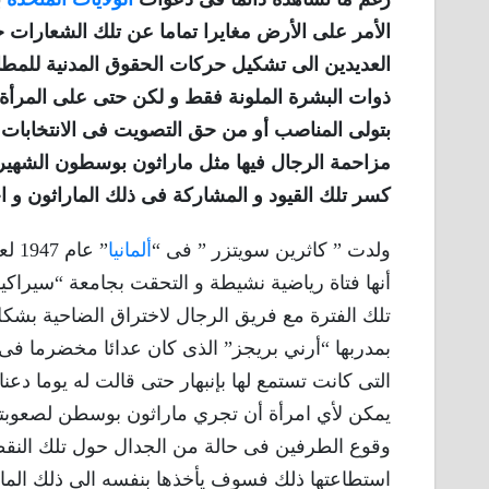
الأمر على الأرض مغايرا تماما عن تلك الشعارات ح
العديدين الى تشكيل حركات الحقوق المدنية للمطال
ذوات البشرة الملونة فقط و لكن حتى على المرأة 
بتولى المناصب أو من حق التصويت فى الانتخابات ا
مزاحمة الرجال فيها مثل ماراثون بوسطون الشهير ح
كسر تلك القيود و المشاركة فى ذلك الماراثون و ا
ولدت ” كاثرين سويتزر ” فى “
ألمانيا
” ع
أنها فتاة رياضية نشيطة و التحقت بجامعة “سيراك
تلك الفترة مع فريق الرجال لاختراق الضاحية بش
بمدربها “أرني بريجز” الذى كان عدائا مخضرما ف
التى كانت تستمع لها بإنبهار حتى قالت له يوما دعنا
يمكن لأي امرأة أن تجري ماراثون بوسطن لصعوبته
وقوع الطرفين فى حالة من الجدال حول تلك النقطة ال
استطاعتها ذلك فسوف يأخذها بنفسه الى ذلك المار