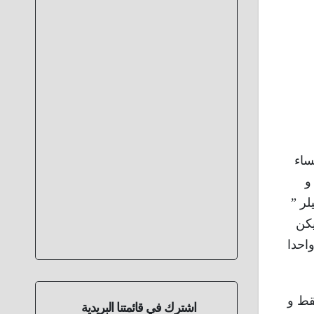
ساء
ا و
لر ”
يكن
واحدا
قط و
اشترك في قائمتنا البريدية