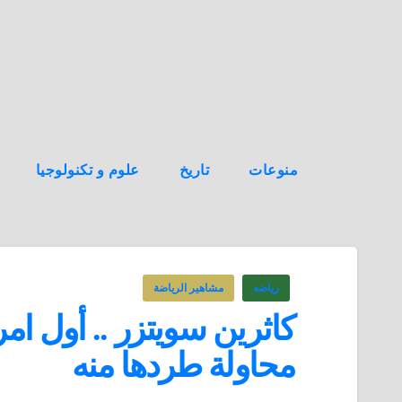
ه
ن
ا
ك
منوعات
تاريخ
علوم و تكنولوجيا
رياضه
مشاهير الرياضة
كاثرين سويتزر .. أول ام
محاولة طردها منه