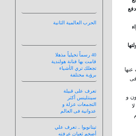
دفع
الحرب العالمية الثانية
ء
تها
40 رسماً تخيلياً مذهلا
قامت بها فنانة هولندية
تجعلك تري الأشياء
 عنها
برؤية مختلفة
فى
تعرف على قبيلة
ن و
سينتلينس أكثر
التجمعات عزلة و
ا
عدوانية فى العالم
تيتانوبوا .. تعرف علي
أضخم ثعبان عرفته