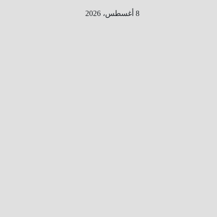
Ski
8 أغسطس، 2026
t
conten
الطري
ق الى
المليو
ن
معلوم
ه
معلومات
من هنا و
هناك