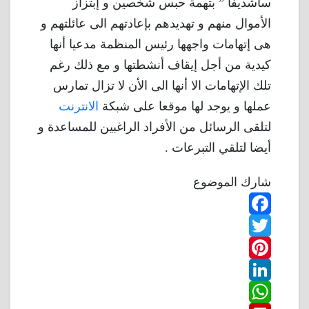
ساشديفا ” بتهمة حبس شخصين و إبتزاز
الأموال منهم و تهديدهم بإعادتهم الى عائلتهم و
هى إتهامات واجهها رئيس المنظمة مدعيا أنها
كيدية من أجل إيقاف أنشطتها و مع ذلك رغم
تلك الإتهامات الا أنها الى الأن لا تزال تمارس
عملها و يوجد لها موقعا على شبكة
الانترنت
لتلقى الرسائل من الأفراد الراغبين للمساعدة و
أيضا لتلقي التبرعات .
شارك الموضوع
F
T
a
w
P
c
L
e
i
i