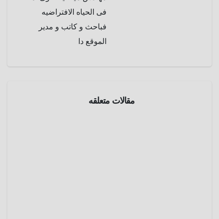
فى الحياه الافتراضيه
فباحث و كاتب و مدير
الموقع دا
مقالات متعلقه
طرائف
و
غرائب
عروس
علي
الأرض
يوليو 8,
وعريس
2025
في
الفضاء ..
عمرو
قصة
عادل
الحب
طرائف
و