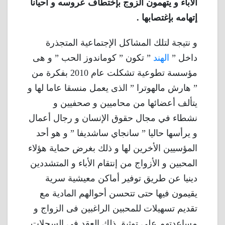
الأباء و يتهمون الزوج بإختطاف عروسه و أحيانا
إتهامه بإغتصابها .
و نتيجة لتلك المشاكل الإجتماعية المتجذرة
داخل ”
الهند
” تكون ” كوماندوز الحب ” و هى
مؤسسة تطوعية تشكلت عام 2010 بفكرة من
” هارش مالهوترا ” الذى يعمل منسقا عاما لها و
يتألف أعضائها من محاميين و صحفيين و
نشطاء في مجال حقوق الإنسان و رجال أعمال
و يرأسها حاليا ” سانجاي ساشديفا ” و هو أحد
المؤسيين الأخرين لها و ذلك بغرض حماية هؤلاء
المحبين و الأزواج من إنتقام الأباء و المتشددين
دينيا عن طريق توفير أماكن معيشية سرية
يقيمون فيها حتى تتحسن أحوالهم المادية مع
تقديم تسهيلات للمحبين الراغبين فى الزواج و
مساعدتهم على توثيق ذلك العقد فى السجلات