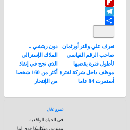
W
b
n
t
i
F
o
n
h
t
t
T
o
k
e
e
a
l
S
k
e
e
r
r
t
i
d
p
h
e
s
l
تصفّح
تعرف علي والتر أورثمان
دون ريتشي ..
A
b
e
a
s
I
صاحب الرقم القياسي
الملاك الإسترالي
المقالات
n
p
o
g
r
t
لأطول فترة يقضيها
الذي نجح في إنقاذ
p
a
e
r
موظف داخل شركة لفترة
أكثر من 160 شخصا
a
r
أستمرت 84 عاما
من الإنتحار
m
d
عمرو عادل
فى الحياة الواقعيه
مهندس ميكانيكا قوى اما