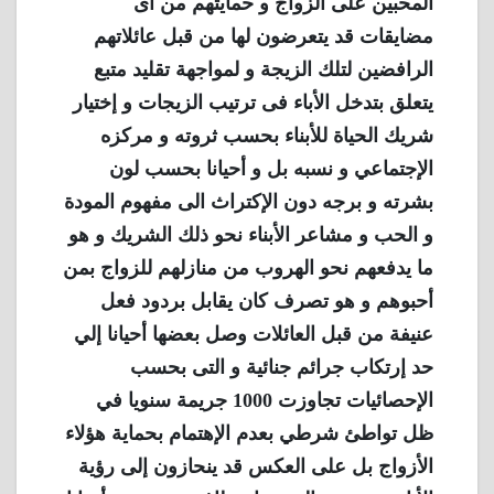
المحبين على الزواج و حمايتهم من أى
مضايقات قد يتعرضون لها من قبل عائلاتهم
الرافضين لتلك الزيجة و لمواجهة تقليد متبع
يتعلق بتدخل الأباء فى ترتيب الزيجات و إختيار
شريك الحياة للأبناء بحسب ثروته و مركزه
الإجتماعي و نسبه بل و أحيانا بحسب لون
بشرته و برجه دون الإكتراث الى مفهوم المودة
و الحب و مشاعر الأبناء نحو ذلك الشريك و هو
ما يدفعهم نحو الهروب من منازلهم للزواج بمن
أحبوهم و هو تصرف كان يقابل بردود فعل
عنيفة من قبل العائلات وصل بعضها أحيانا إلي
حد إرتكاب جرائم جنائية و التى بحسب
الإحصائيات تجاوزت 1000 جريمة سنويا في
ظل تواطئ شرطي بعدم الإهتمام بحماية هؤلاء
الأزواج بل على العكس قد ينحازون إلى رؤية