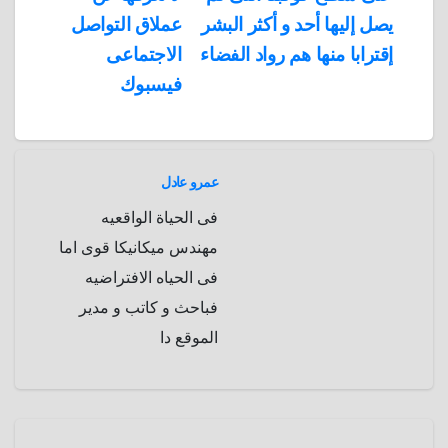
المقالات
n
p
o
g
r
t
يصل إليها أحد و أكثر البشر
عملاق التواصل
p
a
e
r
إقترابا منها هم رواد الفضاء
الاجتماعى
a
r
فيسبوك
m
d
عمرو عادل
فى الحياة الواقعيه
مهندس ميكانيكا قوى اما
فى الحياه الافتراضيه
فباحث و كاتب و مدير
الموقع دا
صحة
علوم و