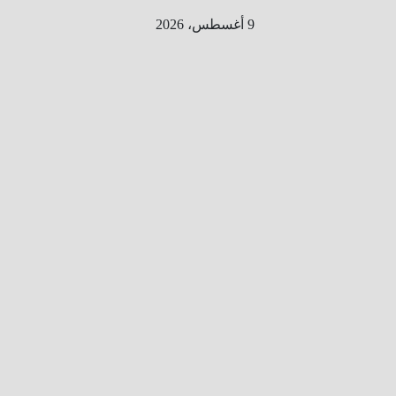
Ski
9 أغسطس، 2026
t
conten
الطري
ق الى
المليو
ن
معلوم
ه
معلومات
من هنا و
هناك