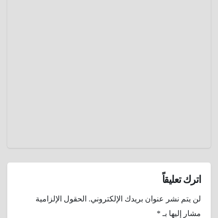
تكنولوجيا
ة ثورية
شجرة
تواجه
دم التنين
تحديات
…
أخلاقية
مارس
معجزة
23,
سقطرى
التي
2025
تنزف
عمرو
دماءً و
عادل
تواجه
خطر
الإنقراض
اترك تعليقاً
لن يتم نشر عنوان بريدك الإلكتروني.
الحقول الإلزامية
مشار إليها بـ
*