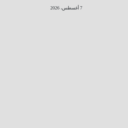
Ski
7 أغسطس، 2026
t
conten
الطري
ق الى
المليو
ن
معلوم
ه
معلومات
من هنا و
هناك