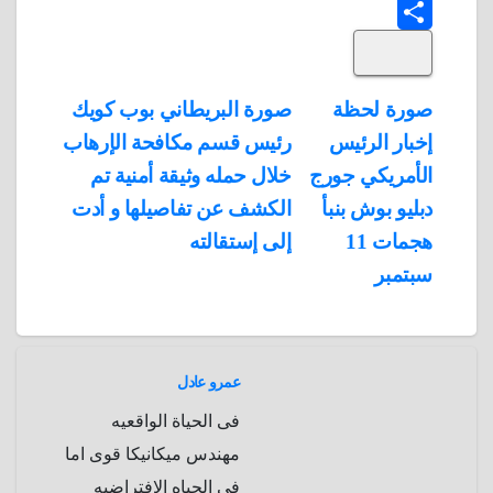
T
o
k
e
e
a
l
S
k
e
e
r
r
t
i
d
p
h
e
s
l
تصفّح
صورة لحظة
صورة البريطاني بوب كويك
A
b
e
a
s
I
إخبار الرئيس
رئيس قسم مكافحة الإرهاب
المقالات
n
p
o
g
r
t
الأمريكي جورج
خلال حمله وثيقة أمنية تم
p
a
e
r
دبليو بوش بنبأ
الكشف عن تفاصيلها و أدت
a
r
هجمات 11
إلى إستقالته
m
d
سبتمبر
عمرو عادل
فى الحياة الواقعيه
مهندس ميكانيكا قوى اما
فى الحياه الافتراضيه