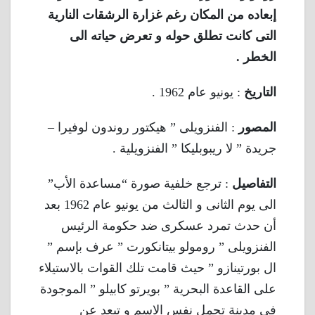
إبعاده من المكان رغم غزارة الرشقات النارية
التى كانت تطلق حوله و تعرض حياته الى
الخطر .
التاريخ
: يونيو عام 1962 .
المصور
: الفنزويلى ” هيكتور روندون لوفيرا –
جريدة ” لا ريبوبليكا ” الفنزويلية .
التفاصيل
: ترجع خلفية صورة “مساعدة الأب”
الى يوم الثانى و الثالث من يونيو عام 1962 بعد
أن حدث تمرد عسكرى ضد حكومة الرئيس
الفنزويلى ” رومولو بيتانكورت ” عرف بإسم ”
ال بورتينازو ” حيث قامت تلك القوات بالاستيلاء
على القاعدة البحرية ” بويرتو كابيلو ” الموجودة
فى مدينة تحمل نفس الاسم و تبعد عن