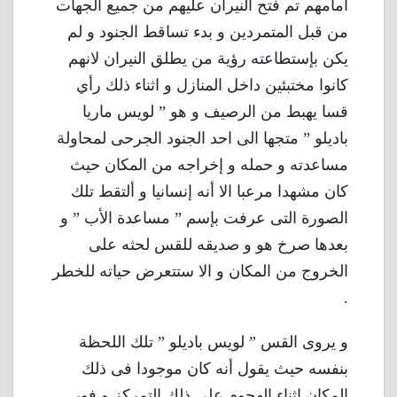
امامهم تم فتح النيران عليهم من جميع الجهات
من قبل المتمردين و بدء تساقط الجنود و لم
يكن بإستطاعته رؤية من يطلق النيران لانهم
كانوا مختبئين داخل المنازل و اثناء ذلك رأي
قسا يهبط من الرصيف و هو ” لويس ماريا
باديلو ” متجها الى احد الجنود الجرحى لمحاولة
مساعدته و حمله و إخراجه من المكان حيث
كان مشهدا مرعبا الا أنه إنسانيا و ألتقط تلك
الصورة التى عرفت بإسم ” مساعدة الأب ” و
بعدها صرخ هو و صديقه للقس لحثه على
الخروج من المكان و الا ستتعرض حياته للخطر
.
و يروى القس ” لويس باديلو ” تلك اللحظة
بنفسه حيث يقول أنه كان موجودا فى ذلك
المكان اثناء الهجوم على ذلك التمركز و فور