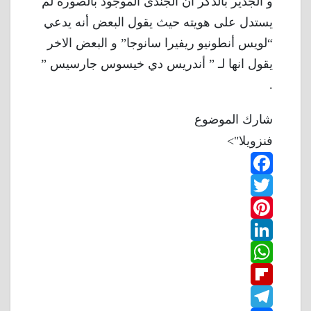
و الجدير بالذكر ان الجندى الموجود بالصورة لم
يستدل على هويته حيث يقول البعض أنه يدعي
“لويس أنطونيو ريفيرا سانوجا” و البعض الاخر
يقول انها لـ ” أندريس دي خيسوس جارسيس ”
.
شارك الموضوع
فنزويلا">
F
T
a
w
P
c
L
e
i
i
W
b
n
t
i
F
o
n
h
t
t