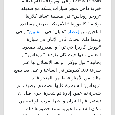
Fast & Furious و في يوم وفاته أقام فعالية
خيرية داخل متجر سيارات يملكه مع صديقه
“روجر روداس” في منطقة “سانتا كلاريتا”
بولاية ” كالفورنيا ” الأمريكية بغرض مساعدة
الناجين من
إعصار
“هايان” في “
الفلبين
” و في
وسط ذلك الحدث غادر الإثنان في سيارة
“بورش كاريرا جي تي” و المعروفة بصعوبة
التعامل معها حيث كان يقودها ” روداس ” و
بجانبه ” بول ووكر ” و بعد الإنطلاق بها علي
سرعة 160 كيلومتر في الساعة و على بعد بضع
مئات من الأمتار فقط من المتجر فقد
“روداس” السيطرة عليها لتصطدم برصيف ثم
شجرة ثم عمود إنارة ثم شجرة أخرى قبل أن
تشتعل فيها النيران و نظرا لقرب الواقعة من
مكان الفعالية الخيرية سمع حضورها ذلك