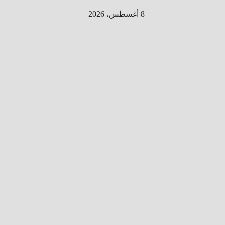
Ski
8 أغسطس، 2026
t
conten
الطري
ق الى
المليو
ن
معلوم
ه
معلومات
من هنا و
هناك