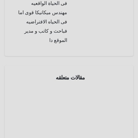
فى الحياة الواقعيه
مهندس ميكانيكا قوى اما
فى الحياه الافتراضيه
فباحث و كاتب و مدير
الموقع دا
سينما
مقالات متعلقه
سينما
و
فنون
من
أجمل
قرية إلي
أبريل 17,
أسوأ
2025
كابوس ..
فيلم
عمرو