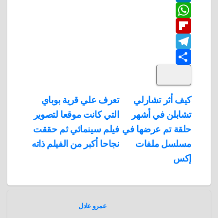
L
e
i
i
W
b
n
t
i
F
o
n
h
t
t
T
o
k
e
e
a
l
S
k
e
e
r
r
t
i
d
p
h
e
s
l
تصفّح
كيف أثر تشارلي
تعرف علي قرية بوباي
A
b
e
a
s
I
تشابلن في أشهر
التي كانت موقعا لتصوير
المقالات
n
p
o
g
r
t
حلقة تم عرضها في
فيلم سينمائي ثم حققت
p
a
e
r
مسلسل ملفات
نجاحا أكبر من الفيلم ذاته
a
r
إكس
m
d
عمرو عادل