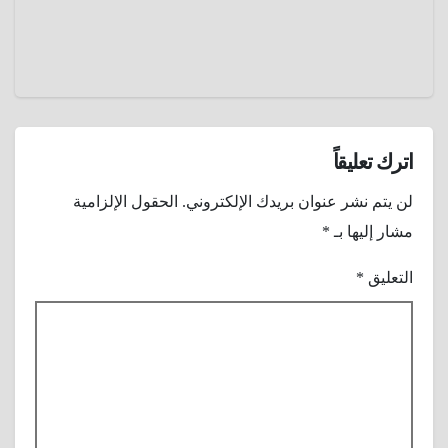
ستالين
عادل
إغتيال
نجم
هوليوود
جون
واين ؟
اترك تعليقاً
لن يتم نشر عنوان بريدك الإلكتروني.
الحقول الإلزامية
مشار إليها بـ
*
التعليق
*