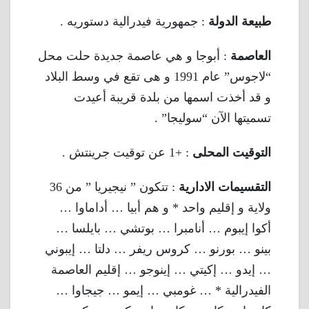
طبيعة الدولة
: جمهورية فيدرالية دستوريه .
العاصمة
: أبوجا و هي عاصمة جديدة حلت محل
“لاجوس” عام 1991 و هى تقع في وسط البلاد
و قد أخذت اسمها من بلدة قريبة أعيدت
تسميتها الآن “سوليجا” .
التوقيت المحلى
: +1 عن توقيت جرينتش .
التقسيمات الادارية
: تتكون ” نيجيريا ” من 36
ولاية و إقليم واحد * و هم أبيا … أداماوا …
أكوا إيبوم … أنامبرا … بوتشي … بايلسا …
بينو … بورنو … كروس ريفر … دلتا … إيبوني
… إيدو … إكيتي … إينوجو … إقليم العاصمة
الفيدرالية * … غومبي … إيمو … جيجاوا …