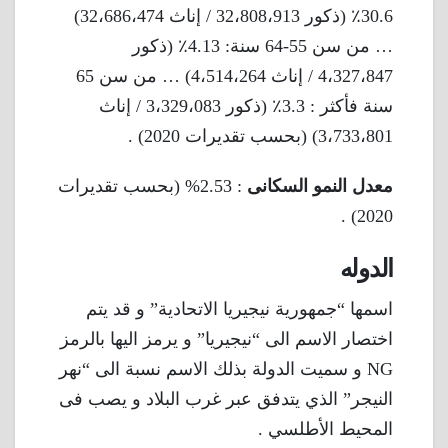
30.6٪ (ذكور 32،808،913 / إناث 32،686،474)
… من سن 55-64 سنة: 4.13٪ (ذكور
4،327،847 / إناث 4،514،264) … من سن 65
سنة فأكثر : 3.3٪ (ذكور 3،329،083 / إناث
3،733،801) (بحسب تقديرات 2020) .
معدل النمو السكانى
: 2.53% (بحسب تقديرات
2020) .
الدوله
اسمها “جمهورية نيجيريا الاتحادية” و قد يتم
اختصار الاسم الى “نيجيريا” و يرمز اليها بالرمز
NG و سميت الدولة بذلك الاسم نسبة الى “نهر
النيجر” الذي يتدفق عبر غرب البلاد و يصب فى
المحيط الأطلسي .