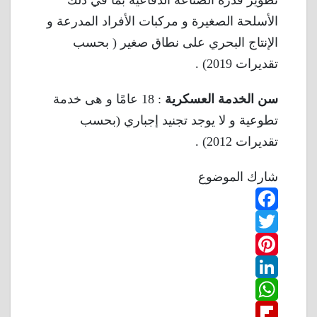
تطوير قدرة الصناعة الدفاعية بما في ذلك
الأسلحة الصغيرة و مركبات الأفراد المدرعة و
الإنتاج البحري على نطاق صغير ( بحسب
تقديرات 2019) .
سن الخدمة العسكرية
: 18 عامًا و هى خدمة
تطوعية و لا يوجد تجنيد إجباري (بحسب
تقديرات 2012) .
شارك الموضوع
F
T
a
w
P
c
L
e
i
i
W
b
n
t
i