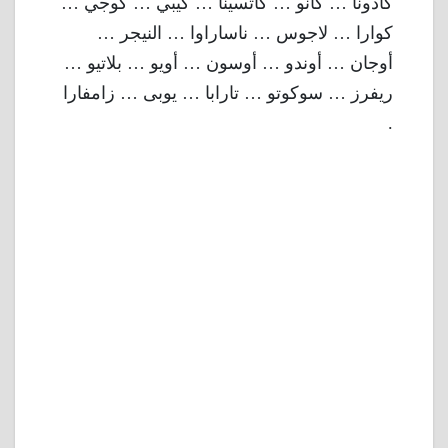
كادونا … كانو … كاتسينا … كيبي … كوجي …
كوارا … لاجوس … ناساراوا … النيجر …
أوجان … أوندو … أوسون … أويو … بلاتيو …
ريفرز … سوكوتو … تارابا … يوبى … زامفارا
.