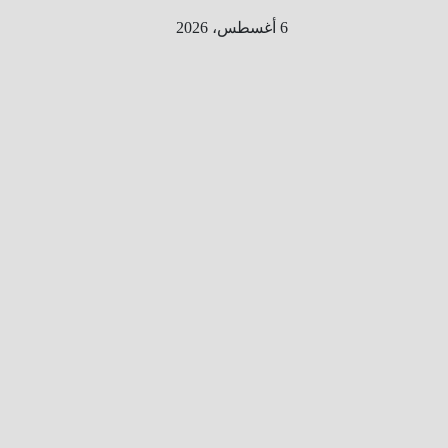
Ski
6 أغسطس، 2026
t
conten
الطري
ق الى
المليو
ن
معلوم
ه
معلومات
من هنا و
هناك