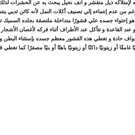
لإمتلاكه ذيل متقشر و أنف نحيل يبحث به عن الحشرات لذلك
م من عدم إنتماءه إلي تصنيف أكلات النمل لأنه كائن ثديي ينت
يه هو إحتواء جسده علي قشورًا متداخلة ملتصقة بجلده السميك ت
 عند القاعدة و تتأكل عند الأطراف أثناء فركه لأغصان الأشجار 
ت حواف حادة و تغطي هذه القشور معظم جسده بإستثناء البطن و
مقًا أو زيتونيًا داكنًا أو زيتونيًا باهتًا أو بنيًا مصفرًا كما تغطي