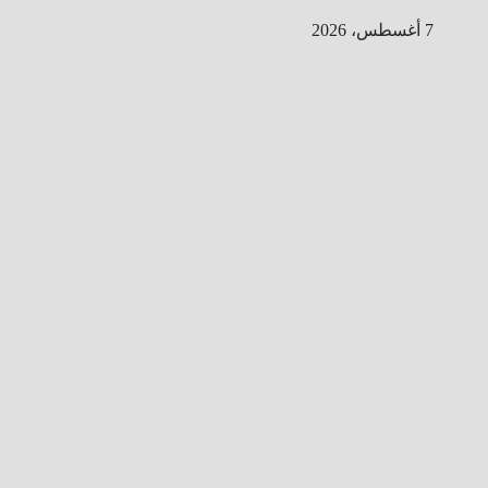
Ski
7 أغسطس، 2026
t
conten
ا
ل
ط
ر
ي
ق
ا
ل
ى