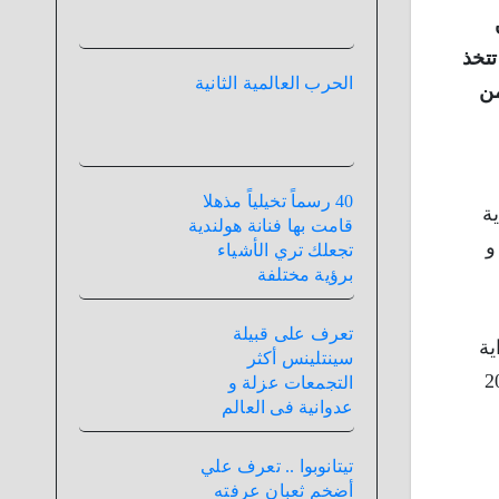
تتخذ
الحرب العالمية الثانية
من
40 رسماً تخيلياً مذهلا
ة
قامت بها فنانة هولندية
و
تجعلك تري الأشياء
برؤية مختلفة
تعرف على قبيلة
ية
سينتلينس أكثر
م أرتفع ذلك الرقم الى الضعف عام 2016
التجمعات عزلة و
عدوانية فى العالم
تيتانوبوا .. تعرف علي
أضخم ثعبان عرفته