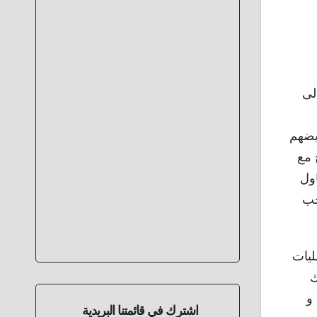
لى
يضهم
 مع
اول
جب
ليات
ك
 و
اشترك في قائمتنا البريدية