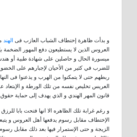
و بدأت ظاهرة إختطاف الشباب العازب فى
الهند
من
العروس الذين لا يستطيعون دفع المهور الضخمة بإ
ميسورة الحال و حاصلين على شهادة طبية أو هندسي
للضرب في كثير من الأحيان لإجبارهم على الخضوع 
ربطهم حتى لا يتمكنوا من الهرب و يذعنوا فى النهاي
العريس تخليص نفسه من تلك الورطة و الإبتعاد عن 
قانون المهر الهندي و الذي يهدف إلى حماية حقوق 
و رغم غرابة تلك الظاهره الا انها فتحت بابا للرز
الإختطاف مقابل رسوم يدفعها أهل العروس و يتبع
الزيجة و حتى الإستمرار فيها بعد ذلك مقابل رسوم إض