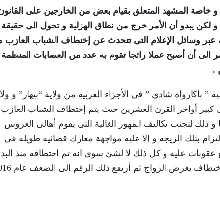
و خاصة المشهد المتعلق بقيام بعض من الخارجين على القانون
 لكن يبدو أن الأمر خرج من نطاق الهزلية و تحول الى حقيقة 
عبر وسائل الإعلام التى تتحدث عن إختطاف الشباب العازب 
لى أن أصبح عملا رائجا تقوم به عدد من العصابات المنظمة
.
 باكارواه شادي ” في الأجزاء الغربية من ولاية “بيهار” و ولاي
كبير أواخر القرن العشرين حيث يتم إختطاف الشباب العازب 
 و ذلك لتجنب تكاليف المهور الغالية التى يقوم أهالى العروس
لتزام بتلك الزيجه و إلا عليه مواجهة معارك قضائيه طويله فى
 عقوبات عليه و كل ذلك لا لشئ سوى انه تم اختطافه منذ البدا
حيث تم الإبلاغ عام 2009 عن اكثر من 1200 حالة اختطاف بغرض الزواج ث