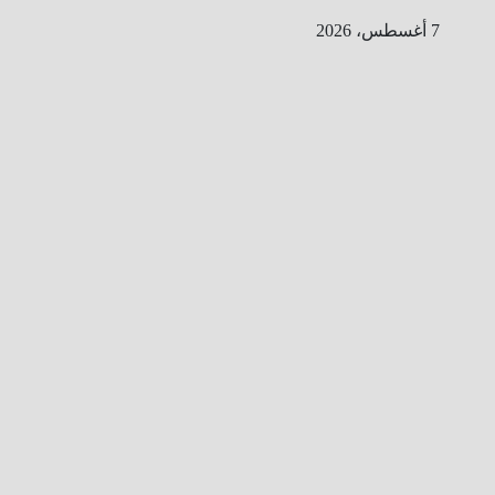
Ski
7 أغسطس، 2026
t
conten
ا
ل
ط
ر
ي
ق
ا
ل
ى