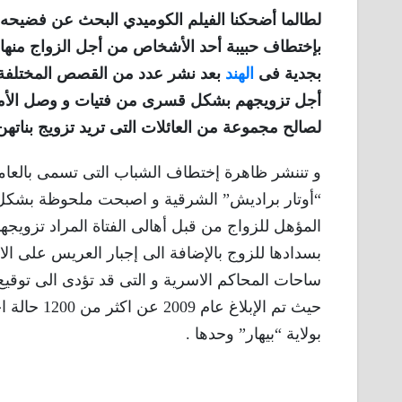
لطالما أضحكنا الفيلم الكوميدي البحث عن فضيحه 
بإختطاف حبيبة أحد الأشخاص من أجل الزواج منها و
بجدية فى
الهند
بعد نشر عدد من القصص المختلفة 
أجل تزويجهم بشكل قسرى من فتيات و وصل الأمر ا
لصالح مجموعة من العائلات التى تريد تزويج بناتهن 
و تننشر ظاهرة إختطاف الشباب التى تسمى بالعامية ”
“أوتار براديش” الشرقية و اصبحت ملحوظة بشكل 
المؤهل للزواج من قبل أهالى الفتاة المراد تزويجها
بسدادها للزوج بالإضافة الى إجبار العريس على الا
ساحات المحاكم الاسرية و التى قد تؤدى الى توقيع
بولاية “بيهار” وحدها .