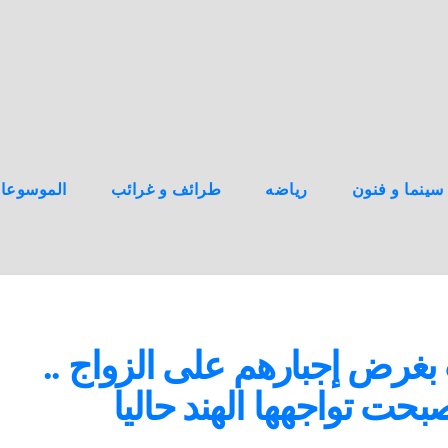
سينما و فنون
رياضه
طرائف و غرائب
الموسوعا
غرض إجبارهم على الزواج ..
بحت تواجهها الهند حاليا