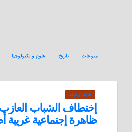
ه
ن
ا
ك
منوعات
تاريخ
علوم و تكنولوجيا
طرائف و غرائب
إختطاف الشباب العازب ب
ظاهرة إجتماعية غريبة أص