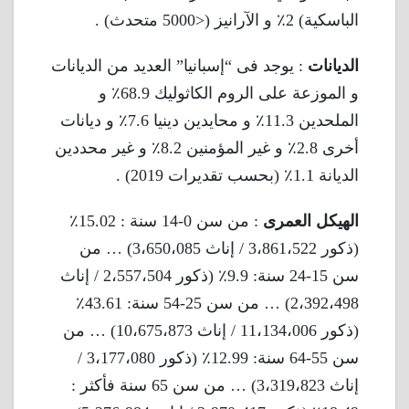
الباسكية) 2٪ و الآرانيز (<5000 متحدث) .
الديانات
: يوجد فى “إسبانيا” العديد من الديانات
و الموزعة على الروم الكاثوليك 68.9٪ و
الملحدين 11.3٪ و محايدين دينيا 7.6٪ و ديانات
أخرى 2.8٪ و غير المؤمنين 8.2٪ و غير محددين
الديانة 1.1٪ (بحسب تقديرات 2019) .
الهيكل العمرى
: من سن 0-14 سنة : 15.02٪
(ذكور 3،861،522 / إناث 3،650،085) … من
سن 15-24 سنة: 9.9٪ (ذكور 2،557،504 / إناث
2،392،498) … من سن 25-54 سنة: 43.61٪
(ذكور 11،134،006 / إناث 10،675،873) … من
سن 55-64 سنة: 12.99٪ (ذكور 3،177،080 /
إناث 3،319،823) … من سن 65 سنة فأكثر :