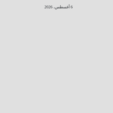
Ski
6 أغسطس، 2026
t
conten
الطري
ق الى
المليو
ن
معلوم
ه
معلومات
من هنا و
هناك