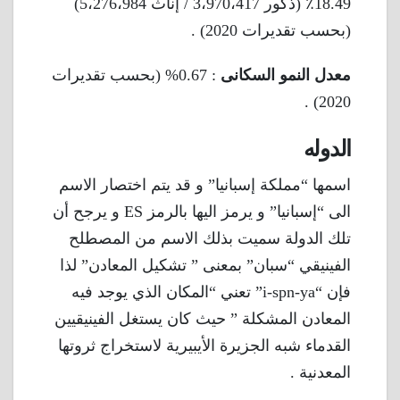
18.49٪ (ذكور 3،970،417 / إناث 5،276،984)
(بحسب تقديرات 2020) .
معدل النمو السكانى
: 0.67% (بحسب تقديرات
2020) .
الدوله
اسمها “مملكة إسبانيا” و قد يتم اختصار الاسم
الى “إسبانيا” و يرمز اليها بالرمز ES و يرجح أن
تلك الدولة سميت بذلك الاسم من المصطلح
الفينيقي “سبان” بمعنى ” تشكيل المعادن” لذا
فإن “i-spn-ya” تعني “المكان الذي يوجد فيه
المعادن المشكلة ” حيث كان يستغل الفينيقيين
القدماء شبه الجزيرة الأيبيرية لاستخراج ثروتها
المعدنية .