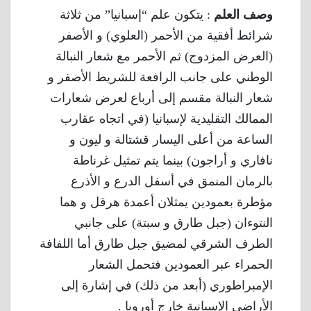
وصف العلم
: يتكون علم “إسبانيا” من ثلاثة
شرائط أفقية من الأحمر (العلوي) و الأصفر
(العرض المزدوج) ثم الأحمر مع شعار النبالة
الوطني على جانب الرافعة للشريط الأصفر و
شعار النبالة مقسم إلى أرباع لعرض شعارات
الممالك التقليدية لإسبانيا (في اتجاه عقارب
الساعة من أعلى اليسار قشتالة و ليون و
نافاري و أراجون) بينما يتم تمثيل غرناطة
بالرمان المنمق في أسفل الدرع و الأذرع
مؤطرة بعمودين يمثلان أعمدة هرقل و هما
النتوءان (جبل طارق و سبتة) على جانبي
الطرف الشرقي لمضيق جبل طارق أما اللفافة
الحمراء عبر العمودين فتحمل الشعار
الإمبراطوري (أبعد من ذلك) في إشارة إلى
الأراضي الإسبانية خارج أوروبا .