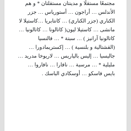
مجتمعًا مستقلًا و مدينتان مستقلتان * و هم
الأندلس … أراجون … أستورياس … جزر
الكناري (جزر الكناري) … كانتابريا …كاستيلا لا
مانشى … كاستيلا ليون( كاتالونا … كاتالونيا …
كاتالونيا آرانيز ) … سبتة * … فالنسيا
(القشتالية و بلنسية ) … إكستريمادورا …
جاليسيا … إليس بالياريس … لاريوخا مدريد …
مليلية * … مرسية … نافارا … نافاروا …
بايس فاسكو … أوسكادي الباسك .