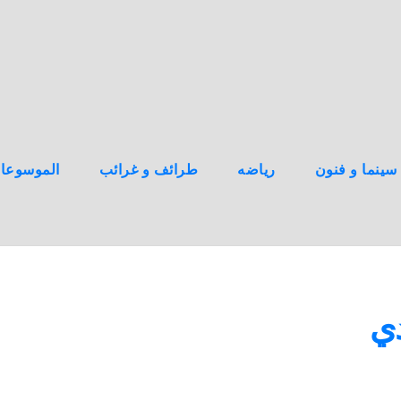
سينما و فنون
رياضه
طرائف و غرائب
الموسوعا
دي