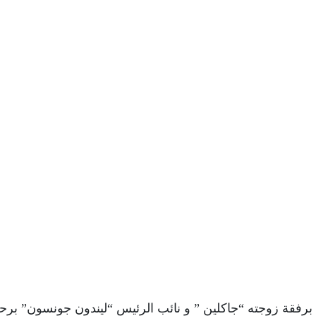
برفقة زوجته “جاكلين ” و نائب الرئيس “ليندون جونسون” برح