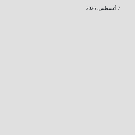
Ski
7 أغسطس، 2026
t
conten
ا
ل
ط
ر
ي
ق
ا
ل
ى