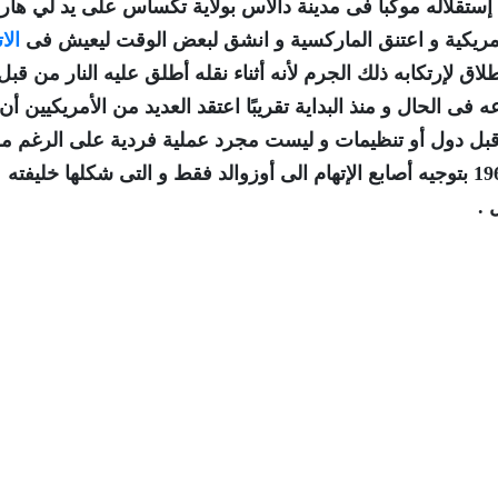
ء إستقلاله موكبا فى مدينة دالاس بولاية تكساس على يد لي ها
الأمريكية و اعتنق الماركسية و انشق لبعض الوقت ليعيش فى
الا
لاق لإرتكابه ذلك الجرم لأنه أثناء نقله أطلق عليه النار من قب
ى الحال و منذ البداية تقريبًا اعتقد العديد من الأمريكيين أن
بل دول أو تنظيمات و ليست مجرد عملية فردية على الرغم م
نتائج التحقيقات التى صدرت عن لجنة وارن عام 1964 بتوجيه أصابع الإتهام الى أوزوالد فقط و التى شكلها خليفته
 .