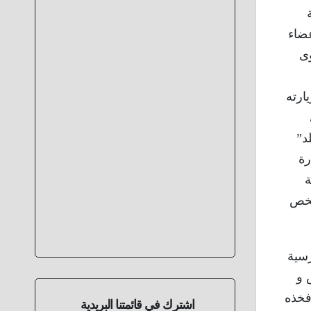
عضاء
وى
ارته
د”
رة
ة
أن يلقي كينيدي خطابًا آخر هناك و اصطف ما يقدر بـ 200000 شخص
رسية
س و
فخذه
اشترك في قائمتنا البريدية