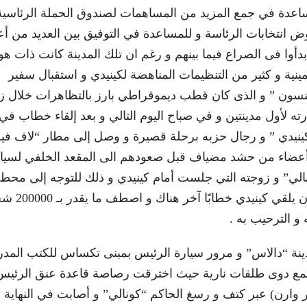
اعدة في جمع المزيد من المساهمات لصندوق الحملة الرئاسية
 انتخابات الرئاسة و للمساعدة في التوفيق بين العديد من أ
أوا فى الصراع فيما بينهم و رغم ان تلك المدينة كانت ذات ه
ينية و كثير من التنظيمات المناهضة لكينيدي و استقبال سفير
نسون ” و الذى كان قطب ديموقراطي بارز بالتظاهرات خلال زي
ارته لأول مدينتين و في صباح اليوم التالي و بعد إلقاء خطاب في
كينيدي ” و رجال حزبه برحلة قصيرة و وصل إلى مطار “لاف فيل
أعضاء من حشد مضياف قبل صعودهم الى المقعد الخلفي لسيا
” و زوجته التي جلست أمام كينيدي و ذلك للتوجه إلى محط
الرئيس التالية “تريد مارت” حيث كان من المقرر 
نة “دالاس” و مرور سيارة الرئيس بمبنى تكساس للكتب المد
ابق و فى تمام الساعة 12:30 ظهرًا سمع دوى طلقات نارية حيث اخترقت رصاصة قاعدة عنق الرئي
وارن) عبر كتف و رسغ الحاكم “كونالي” و أصابت في النهاية 