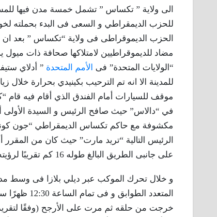
الى ولاية ” تكساس ” تشمل خمسة مدن فيها للمس
للحزب الديمقراطي و السعى فى البدء بحملته لخوض
الحزب الديموقراطى فى ولاية “تكساس ” بعد ان بد
مضاد للديموقراطيين لامتلاكها صحافة ذات ميول يم
“الولايات المتحدة” فى
الأمم المتحدة
” أدلاي ستيف
للمدينة الا انه تم الترحيب بكينيدي بحرارة خلال زي
موقف للسيارات أمام الفندق الذي أقام فيه قام “
في “دالاس” حيث صافح الرئيس و السيدة الأولى 
مكشوفة مع حاكم تكساس الديمقراطي “جون كونالي
على جانبى الطريق البالغ طوله 16 كم تقريبًا لرؤيته و الترحيب به .
و خلال تحرك الموكب عبر ديلي بلازا فى وسط مدي
المتعدد الطو
خرجت من حلقه ثم مرت على الأرجح (وفقًا لتقرير 