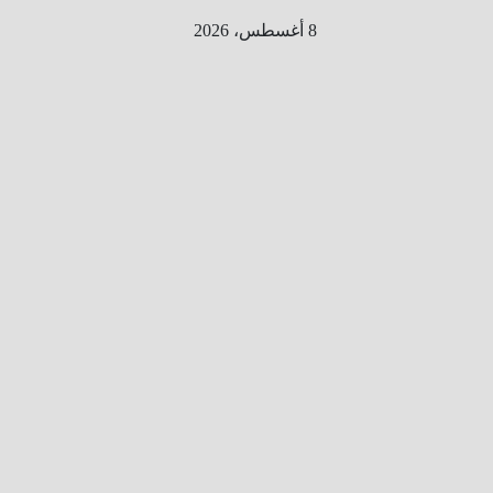
Ski
8 أغسطس، 2026
t
conten
الطري
ق الى
المليو
ن
معلوم
ه
معلومات
من هنا و
هناك