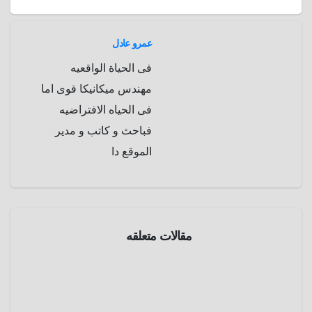
المقالات
n
p
o
g
r
t
p
a
e
r
عمرو عادل
a
r
فى الحياة الواقعيه
m
d
مهندس ميكانيكا قوى اما
فى الحياه الافتراضيه
فباحث و كاتب و مدير
الموقع دا
مقالات متعلقه
الموسوعة
الفنيه
واشنطن
بوست