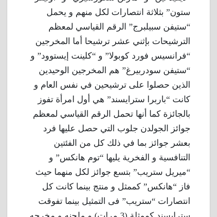
ستون” بثلاثة انتصارات لكل منهم و يحمل
“ستيفن سبيلبرج” الرقم القياسي لمعظم
الترشيحات بإثني عشر ترشيحا أما المخرجين
“فرانسيس فورد كوبولا” و “كلينت إيستوود” و
“ستيفن سودربيرغ” هم المخرجين الوحيدين
الذين حصلوا على ترشيحين في نفس العام و
كانت “باربرا سترايسند” هي أول امرأة تفوز
بالجائزة كما أنها تحمل الرقم القياسي لمعظم
جوائز الجولدن جلوب التي حصل عليها فرد
بعشر جوائز بما في ذلك كل من الفئتين
التنافسية و الفخرية يليها “توم هانكس” و
“ميريل ستريب” بتسع جوائز لكل منهما حيث
فاز “هانكس” كممثل و منتج بينما كانت كل
انتصارات “ستريب” فى التمثيل بينما تفوقت
سترايسند كممثلة (3 مرات) و ملحنه و مخرجه