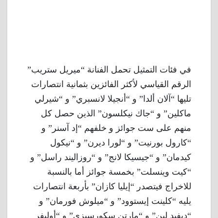
في فئات التمثيل تحمل الفنانة “ميريل ستريب”
الرقم القياسي لأكثر الفائزين بثمانية انتصارات
تليها “آلان ألدا” و “أنجيلا لانسبري” و “شيرلي
ماكلين” و “جاك نيكلسون” الذين حصل كل
منهم على ست جوائز و خلفهم “إد آسنر” و
“كارول بورنيت” و “لورا ديرن” و “نيكول
كيدمان” و “جيسيكا لانج” و “روزاليند راسل” و
“كيت وينسلت” بخمسة جوائز أما بالنسبة
للاخراج فيتصدر “إيليا كازان” بأربعة انتصارات
يليه “كلينت إيستوود” و “ميلوش فورمان” و
“ديفيد لين” و “مارتن سكورسيزي” و “أوليفر