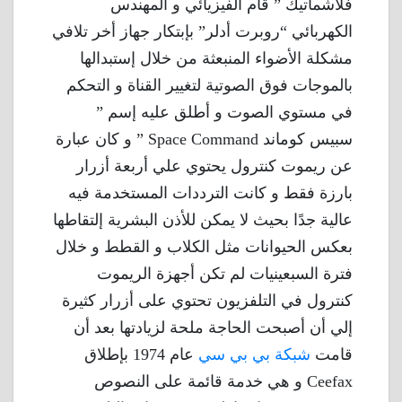
فلاشماتيك ” قام الفيزيائي و المهندس
الكهربائي “روبرت أدلر” بإبتكار جهاز أخر تلافي
مشكلة الأضواء المنبعثة من خلال إستبدالها
بالموجات فوق الصوتية لتغيير القناة و التحكم
في مستوي الصوت و أطلق عليه إسم ”
سبيس كوماند Space Command ” و كان عبارة
عن ريموت كنترول يحتوي علي أربعة أزرار
بارزة فقط و كانت الترددات المستخدمة فيه
عالية جدًا بحيث لا يمكن للأذن البشرية إلتقاطها
بعكس الحيوانات مثل الكلاب و القطط و خلال
فترة السبعينيات لم تكن أجهزة الريموت
كنترول في التلفزيون تحتوي على أزرار كثيرة
إلي أن أصبحت الحاجة ملحة لزيادتها بعد أن
قامت
شبكة بي بي سي
عام 1974 بإطلاق
Ceefax و هي خدمة قائمة على النصوص