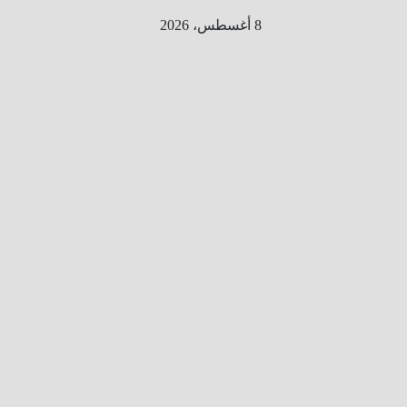
Ski
8 أغسطس، 2026
t
conten
الطري
ق الى
المليو
ن
معلوم
ه
معلومات
من هنا و
هناك