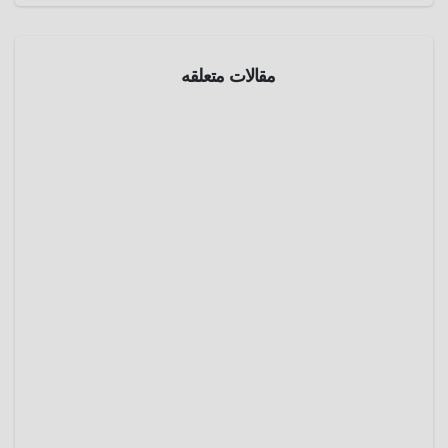
مقالات متعلقه
الموسوعة
العلميه
الغاز
الطبيعي
مايو 12,
2025
عمرو
عادل
الموسوعة
العلميه
الأمطار
فبراير
22,
2025