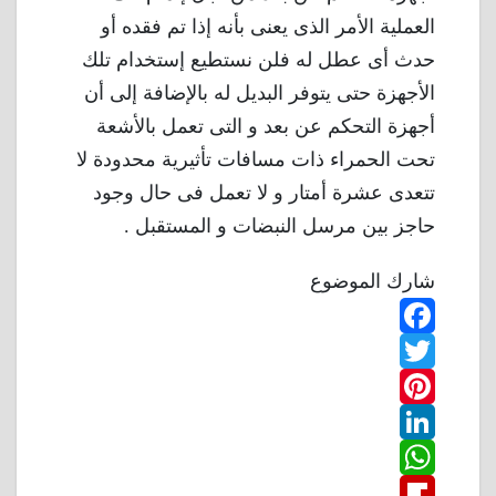
العملية الأمر الذى يعنى بأنه إذا تم فقده أو
حدث أى عطل له فلن نستطيع إستخدام تلك
الأجهزة حتى يتوفر البديل له بالإضافة إلى أن
أجهزة التحكم عن بعد و التى تعمل بالأشعة
تحت الحمراء ذات مسافات تأثيرية محدودة لا
تتعدى عشرة أمتار و لا تعمل فى حال وجود
حاجز بين مرسل النبضات و المستقبل .
شارك الموضوع
F
T
a
w
P
c
L
e
i
i
W
b
n
t
i