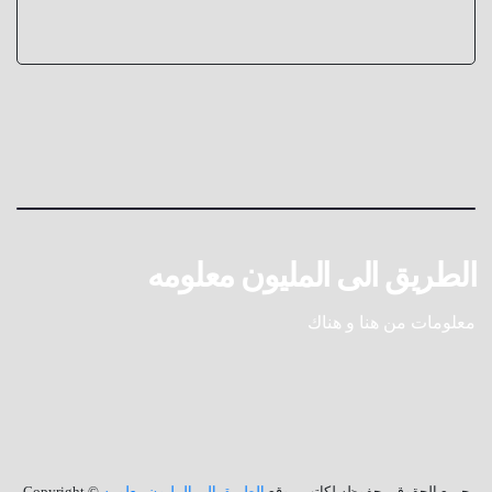
الطريق الى المليون معلومه
معلومات من هنا و هناك
جميع الحقوق محفوظه لكاتب موقع
الطريق الى المليون معلومه
© Copyright