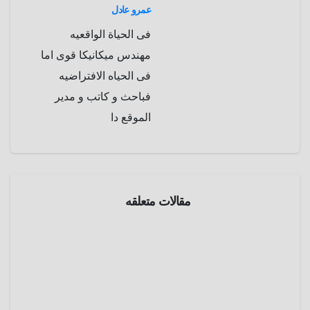
عمرو عادل
a
r
فى الحياة الواقعيه
m
d
مهندس ميكانيكا قوى اما
فى الحياه الافتراضيه
فباحث و كاتب و مدير
الموقع دا
مقالات متعلقه
الموسوعة
العلميه
الغاز
الطبيعي
مايو 12,
2025