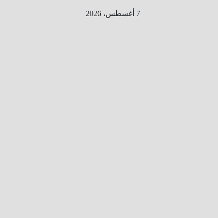
Ski
7 أغسطس، 2026
t
conten
الطري
ق الى
المليو
ن
معلوم
ه
معلومات
من هنا و
هناك