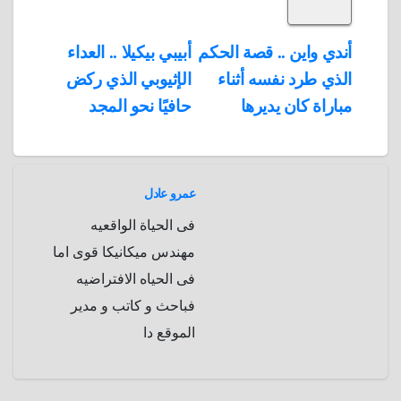
S
k
e
e
r
r
t
i
d
p
h
e
s
l
تصفّح
أندي واين .. قصة الحكم
أبيبي بيكيلا .. العداء
A
b
e
a
s
I
الذي طرد نفسه أثناء
الإثيوبي الذي ركض
المقالات
n
p
o
g
r
t
مباراة كان يديرها
حافيًا نحو المجد
p
a
e
r
a
r
m
d
عمرو عادل
فى الحياة الواقعيه
مهندس ميكانيكا قوى اما
فى الحياه الافتراضيه
فباحث و كاتب و مدير
الموقع دا