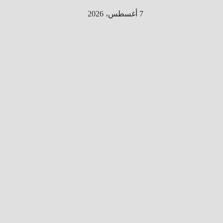
Ski
7 أغسطس، 2026
t
conten
الطري
ق الى
المليو
ن
معلوم
ه
معلومات
من هنا و
هناك