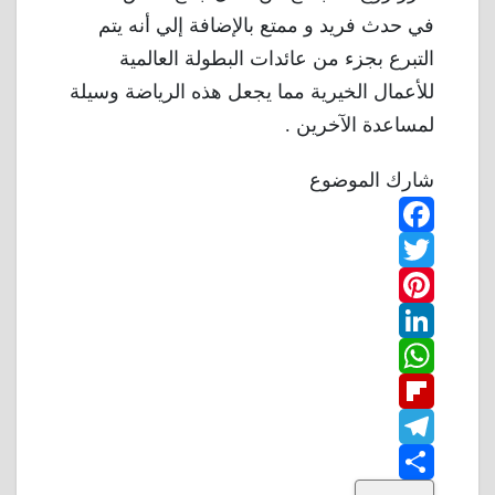
في حدث فريد و ممتع بالإضافة إلي أنه يتم
التبرع بجزء من عائدات البطولة العالمية
للأعمال الخيرية مما يجعل هذه الرياضة وسيلة
لمساعدة الآخرين .
شارك الموضوع
F
T
a
w
P
c
L
e
i
i
W
b
n
t
i
F
o
n
h
t
t
T
o
k
e
e
a
l