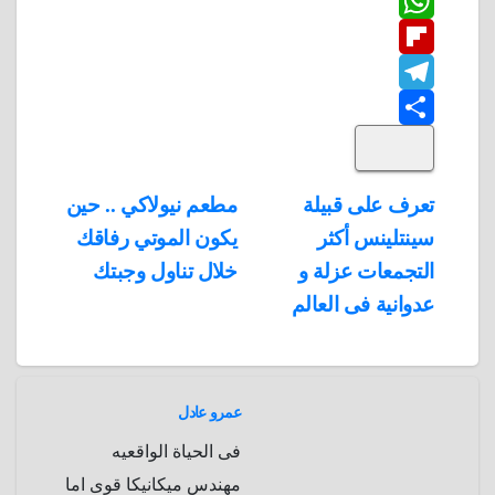
L
e
i
i
W
b
n
t
i
F
o
n
h
t
t
T
o
k
e
e
a
l
S
k
e
e
r
r
t
i
d
p
h
e
s
l
تصفّح
تعرف على قبيلة
مطعم نيولاكي .. حين
A
b
e
a
s
I
سينتلينس أكثر
يكون الموتي رفاقك
المقالات
n
p
o
g
r
t
التجمعات عزلة و
خلال تناول وجبتك
p
a
e
r
عدوانية فى العالم
a
r
m
d
عمرو عادل
فى الحياة الواقعيه
مهندس ميكانيكا قوى اما