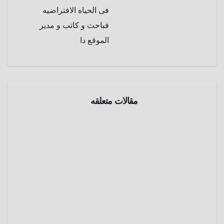
فى الحياه الافتراضيه
فباحث و كاتب و مدير
الموقع دا
أماكن
غريبة
مقالات متعلقه
منوعات
شلال
تحت
الماء ..
مايو 20,
أعجوبة
2025
موريشيو
س التي
عمرو
عادات
الشعوب
تتحدى
عادل
منوعات
قوانين
مهرجان