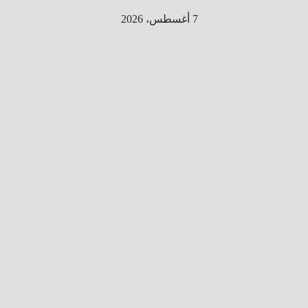
Ski
7 أغسطس، 2026
t
conten
الطري
ق الى
المليو
ن
معلوم
ه
معلومات
من هنا و
هناك