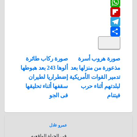
L
e
i
i
W
b
n
t
i
F
o
n
h
t
t
T
o
k
e
e
a
l
S
k
e
e
r
r
t
i
d
p
h
e
s
l
تصفّح
صورة هروب أسرة
صورة ركاب طائرة
A
b
e
a
s
I
مذعورة من منزلها بعد
ألوها 243 بعد هبوطها
المقالات
n
p
o
g
r
t
تدمير القوات الأمريكية
إضطراريا لطيران
p
a
e
r
لبلدتهم أثناء حرب
سقفها أثناء تحليقها
a
r
فيتنام
فى الجو
m
d
عمرو عادل
فى الحياة الواقعيه