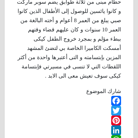
حطام مبنى من ثلاثة طوابق يضم سوبر ماركت
و كانوا يائسين للوصول إلى الأطفال الذين كانوا
صبي يبلغ من العمر 8 أعوام و أخته البالغة من
العمر 10 سنوات و كان عليهم قضاء وقتهم
ببطء مؤلم و بمجرد خروج الطفل كيكى
أمسكت الكاميرا الخاصة بي لتضئ المشهد
المزين بإبتسامته و التى أعتبرها واحدة من أكثر
اللقطات التي لا تنسى في مسيرتي فإبتسامة
كيكى سوف تعيش معى الى الابد .
شارك الموضوع
F
T
a
w
P
c