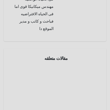
مهندس ميكانيكا قوى اما
فى الحياه الافتراضيه
فباحث و كاتب و مدير
الموقع دا
معلومة
فى
صورة
مقالات متعلقه
صورة
تحطم
مقاتلة
مارس
الطيار
29,
الألماني
بيتر
2025
ماكوفيكا
عمرو
بمبني
عادل