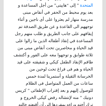
المتحدة
” إلى “هاييتى” من أجل المساعدة و
بعد يوم محبط من الحفر في أنقاض مبنى
مدرسة منهار لم يعثروا على أى ناجين و أثناء
توجههم الى القاعدة و عن طريق الصدفة تم
إيقافهم على جانب الطريق و طلب منهم رجل
المساعدة في إنقاذ أطفاله الذين ما زالوا على
قيد الحياة و محاصرين تحت أنقاض مبنى من
ثلاثة طوابق و توجهوا معه على الفور و أكتشف
طاقم الإنقاذ الطفل كيكي و شقيقته على قيد
الحياة و هم فى فراغ تحت لوحين من
الخرسانة الثقيلة و أستمرينا لمدة خمس
ساعات من العمل المتواصل فى الظلام
للوصول إليهم و بعد إقتراب الإطفائى ” كريس
دونيك ” منه لإنتشاله رفض كيكى الخروج و
ترك أخته وراءه بمفردها إلي أن أقنعته خالته