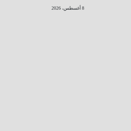
Ski
8 أغسطس، 2026
t
conten
الطري
ق الى
المليو
ن
معلوم
ه
معلومات
من هنا و
هناك