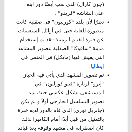
(جون كازال) الذي لعب أيضًا دور ابنه
على الشاشة “فريدو” .
نظرًا لأن بلدة “كورليون” فى صقلية كانت
متطورة للغاية حتى في أوائل السبعينيات
عن فترة الفيلم الزمنية فقد تم إستخدام
مدينة “سافوكا” الصقلية لتصوير المشاهد
التي يعيش فيها (مايكل) في المنفى في
إيطاليا
.
تم تصوير المشهد الذي يأتي فيه الخباز
“إنزو” لزيارة “فيتو كورليون” في
المستشفى بشكل عكسي حيث بدء
تصوير التسلسل الخارجي أولاً و لم يكن
(جابريل تورى) الذى قام بالدور لديه خبرة
بالتمثيل من قبل أبدًا أمام الكاميرا لذلك
كان اضطرابه فى مشهد وقوفه بعد قيادة