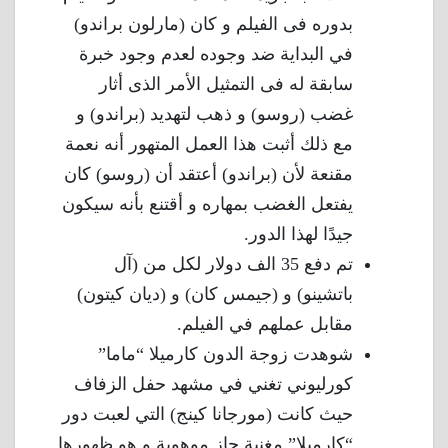
بدوره فى الفيلم و كان (مارلون براندو)
في البداية ضد وجوده لعدم وجود خبرة
سابقة له فى التمثيل الأمر الذى أثار
غضب (روسو) و ذهب لتهديد (براندو) و
مع ذلك أثبت هذا العمل المتهور أنه نعمة
مقنعة لأن (براندو) أعتقد أن (روسو) كان
يفتعل الغضب بمهاره و أقتنع بأنه سيكون
جيدًا لهذا الدور.
تم دفع 35 الف دولار لكل من (آل
باتشينو) و (جيمس كان) و (ديان كيتون)
مقابل عملهم في الفيلم.
شوهدت زوجة الدون كارميلا “ماما”
كورليوني تغني في مشهد حفل الزفاف
حيث كانت (مورجانا كينج) التي لعبت دور
“كارميلا” مغنية جاز موهوبة و هو ظهورها