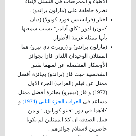
الأطباء و الممرضات في التسلل لإلقاء
نظرة خاطفة على (مارلون براندو) .
اختار (فرانسيس فورد كوبولا) (ديان
كيتون) لدور “كاي آدامز” بسبب سمعتها
بأنها ممثله غريبة الأطوار.
(مارلون براندو) و (روبرت دي نيرو) هما
الممثلان الوحيدان اللذان فازا بجوائز
الأوسكار المنفصلة عن لعبهما نفس
الشخصية حيث فاز (براندو) بجائزة أفضل
ممثل عن فيلم (العراب) الجزء الاول
(1972) و فاز (دينيرو) بجائزة أفضل ممثل
مساعد فى
العراب الجزء الثانى (1974)
و
كلاهما في دور “فيتو كورليون” و من
قبيل الصدفه ان كلا الممثلين لم يكونا
حاضرين لاستلام جوائزهم .