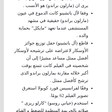
يرى ان (مارلون براندو) هو الأنسب .
وفقا لآل باتشينو كانت الدموع في عيون
(مارلون براندو) حقيقية في مشهد
المستشفى عندما تعهد “مايكل” بحماية
والده .
قاطع (آل باتشينو) حفل توزيع جوائز
الأوسكار لاعتراضه على ترشيحه لأوسكار
أفضل ممثل مساعد مشيرًا إلى أن
شخصيته فى الفيلم كانت تتمتع بوقت
أكبر خلاله مقارنة بمارلون براندو الذى
ترشح كأفضل ممثل .
وفقًا لفرانسيس فورد كوبولا استغرق
تصوير الفيلم 62 يومًا.
استخدم (جياني روسو) “كارلو ريزى ”
صلاته بالجريمة المنظمة للضغط و القيام