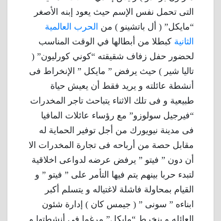
التى تحمل نفس الإسم حيث يعود إبنه الأصغر
“مايكل” ( أل باتشينو ) من
الحرب العالمية
الثانية
كبطلا من أبطالها في الوقت المناسب
لحضور حفل زفاف شقيقته “كوني كورليون” (
تاليا شير ) حيث يرفض ” مايكل ” الإنخراط فى
أنشطة عائلته و يريد فقط أن يعيش حياة
طبيعية و فى تلك الاثناء يتباحث تاجر المخدرات
“فيرجيل سولوزو” مع رؤساء عائلات المافيا
فى مدينة نيويورك من أجل توفير الحماية له
مقابل حصة من أرباحه فى تجارة المخدرات الا
أن دون ” فيتو ” يرفض عرضه لدواعى اخلاقية
لتبدء حربا بينهم يتم فيها التأمر على ” فيتو ” و
القيام بمحاولة فاشلة لاغتياله و يتسلم أكبر
ابناءه ” سونى ” ( جيمس كان ) إدارة شئون
العائله و ينخرط “مايكل” مرغما فى أنشطتها و