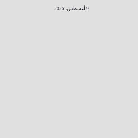
Ski
9 أغسطس، 2026
t
conten
الطري
ق الى
المليو
ن
معلوم
ه
معلومات
من هنا و
هناك