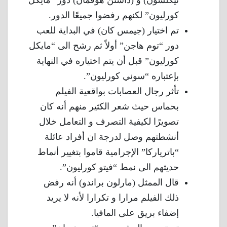
نيكلسون) و (داستن هوفمان) دور “مايكل
كورليون” لكنهم رفضوا جميعًا الدور.
تم اختيار (جيمس كان) في البداية للعب
دور “توم هاجن” أولاً ثم رشح الى “مايكل
كورليون” قبل أن يتم اختياره في النهاية
بإعتباره “سوني كورليون”.
تأثر رجال العصابات بواقعية الفيلم
بحماس حيث شعر الكثير منهم أنه كان
تصويرًا لكيفية التصرف و التعامل خلال
أنشطتهم وصل لدرجة ان أفراد عائلة
“باترياركا” الإجرامية قاموا بتغيير أنماط
حديثهم الى نمط “فيتو كورليون”.
قال الممثل (مارلون براندو) أنه رفض
ذلك الفيلم مرارا و تكرارا لأنه لا يريد
إضفاء بريق على المافيا.