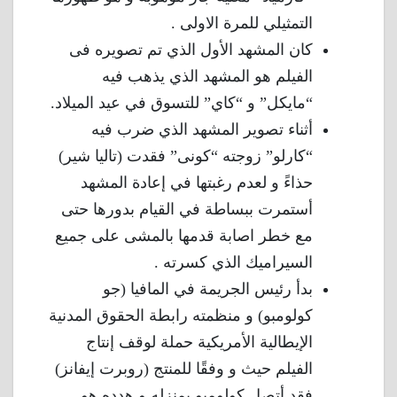
التمثيلي للمرة الاولى .
كان المشهد الأول الذي تم تصويره فى
الفيلم هو المشهد الذي يذهب فيه
“مايكل” و “كاي” للتسوق في عيد الميلاد.
أثناء تصوير المشهد الذي ضرب فيه
“كارلو” زوجته “كونى” فقدت (تاليا شير)
حذاءً و لعدم رغبتها في إعادة المشهد
أستمرت ببساطة في القيام بدورها حتى
مع خطر اصابة قدمها بالمشى على جميع
السيراميك الذي كسرته .
بدأ رئيس الجريمة في المافيا (جو
كولومبو) و منظمته رابطة الحقوق المدنية
الإيطالية الأمريكية حملة لوقف إنتاج
الفيلم حيث و وفقًا للمنتج (روبرت إيفانز)
فقد أتصل كولومبو بمنزله و هدده هو