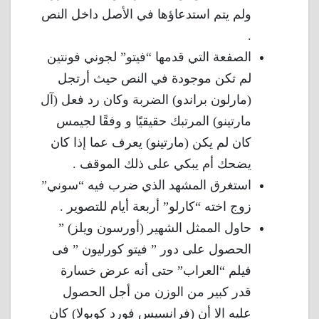
ولم يتم استدعاؤها في الأصل داخل النص
.
الصفعة التي قدمها “فيتو” لجوني فونتين
لم تكن موجودة في النص حيث أرتجل
(مارلون براندو) الضربة وكان رد فعل (آل
مارتينو) المرتبك حقيقيًا و وفقًا لجيمس
كان لم يكن (مارتينو) يعرف عما إذا كان
يضحك أم يبكي على ذلك الموقف .
استغرق المشهد الذي ضرب فيه “سوني”
زوج اخته “كارلو” أربعة أيام للتصوير .
حاول الممثل الشهير (أورسون ويلز) ”
الحصول على دور ” فيتو كورليون ” فى
فيلم “العراب” حتى أنه عرض خسارة
قدر كبير من الوزن من أجل الحصول
عليه الا أن (فرانسيس فورد كوبولا) كان