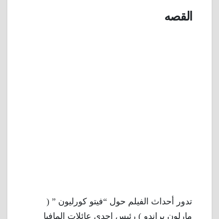
القصه
تدور أحداث الفيلم حول “فيتو كورليون ” (
مارلون براندو ) رئيس إحدي عائلات المافيا