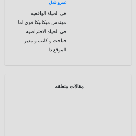
عمرو عادل
فى الحياة الواقعيه
مهندس ميكانيكا قوى اما
فى الحياه الافتراضيه
فباحث و كاتب و مدير
الموقع دا
أفلام
مقالات متعلقه
زووم
إن
28
أسبوع
لاحقا (
أبريل 12,
2007 )
2025
28