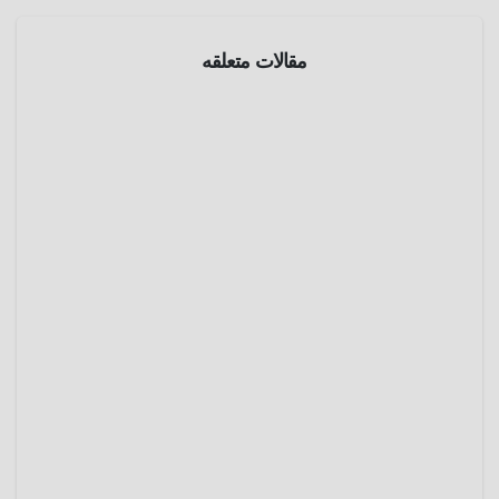
مقالات متعلقه
الموسوعة
الفنيه
واشنطن
بوست
مايو 30,
2025
عمرو
عادل
الموسوعة
الفنيه
شبكة
HBO
فبراير
26,
2025