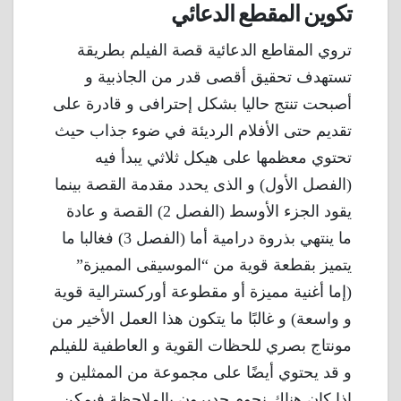
تكوين المقطع الدعائي
تروي المقاطع الدعائية قصة الفيلم بطريقة
تستهدف تحقيق أقصى قدر من الجاذبية و
أصبحت تنتج حاليا بشكل إحترافى و قادرة على
تقديم حتى الأفلام الرديئة في ضوء جذاب حيث
تحتوي معظمها على هيكل ثلاثي يبدأ فيه
(الفصل الأول) و الذى يحدد مقدمة القصة بينما
يقود الجزء الأوسط (الفصل 2) القصة و عادة
ما ينتهي بذروة درامية أما (الفصل 3) فغالبا ما
يتميز بقطعة قوية من “الموسيقى المميزة”
(إما أغنية مميزة أو مقطوعة أوركسترالية قوية
و واسعة) و غالبًا ما يتكون هذا العمل الأخير من
مونتاج بصري للحظات القوية و العاطفية للفيلم
و قد يحتوي أيضًا على مجموعة من الممثلين و
إذا كان هناك نجوم جديرون بالملاحظة فيمكن