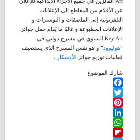
Art الفائزين في جميع الأجزاء الإبداعية للإعلان
عن الأفلام من المقاطع الى الإعلانات
التلفزيونية إلى الملصقات و البوسترات و
الإعلانات المطبوعة و غالبًا ما يُقام حفل جوائز
Key Art السنوي في مسرح دولبي في
“
هوليوود
” و هو نفس المسرح الذى يستضيف
فعاليات توزيع جوائز
الأوسكار
.
شارك الموضوع
F
T
a
w
P
c
L
e
i
i
W
b
n
t
i