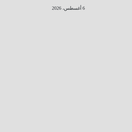
Ski
6 أغسطس، 2026
t
conten
الطري
ق الى
المليو
ن
معلوم
ه
معلومات
من هنا و
هناك