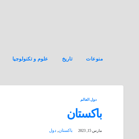
ه
ن
ا
ك
منوعات
تاريخ
علوم و تكنولوجيا
دول العالم
باكستان
,
باكستان
دول
مارس 15, 2023