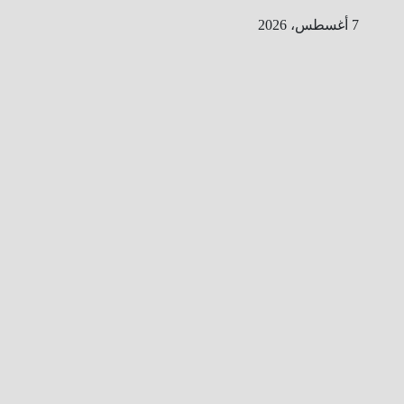
Ski
7 أغسطس، 2026
t
conten
ا
ل
ط
ر
ي
ق
ا
ل
ى