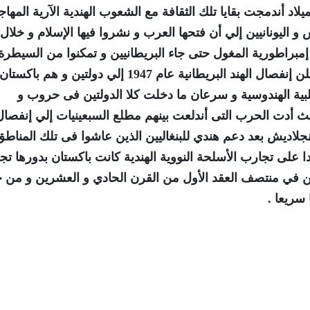
ة قبل الميلاد أندمجت بقايا تلك الثقافة مع الشعوب الهندية الآرية المها
اليونانيين إلي أن فتحها العرب و نشروا فيها الإسلام و خلال
براطورية المغول حتى جاء البريطانيين و تمكنوا من السيطرة
على المنطقة في القرن الثامن عشر و بعد ذلك أعلن إنفصال الهند البريطانية عام 1947 إلي دولتين
بية الهندوسية و سرعان ما دخلت كلا الدولتين فى حروب و
ث أدت الحرب التى أندلعت بينهم مطلع السبعينيات إلي إنفصال
لاديش بعد دعم هندي للبنغاليين الذين عاشوا فى تلك المناطق
ا على تجارب الأسلحة النووية الهندية كانت باكستان بدورها ت
دين في منتصف العقد الأول من القرن الحادي و العشرين و من 
سريعا .