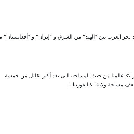
 بحر العرب بين “الهند” من الشرق و “إيران” و “أفغانستان” 
: 796,095 كيلومتر مربع و تحتل به المركز 37 عالميا من حيث المساحه التى تعد أكبر بقليل من خمسة
 مساحة ولاية “كاليفورنيا” .