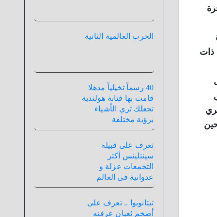
جرة
الحرب العالمية الثانية
 و هم باكستان ذات
40 رسماً تخيلياً مذهلا
قامت بها فنانة هولندية
تجعلك تري الأشياء
جري
برؤية مختلفة
حين
تعرف على قبيلة
سينتلينس أكثر
التجمعات عزلة و
عدوانية فى العالم
تيتانوبوا .. تعرف علي
أضخم ثعبان عرفته