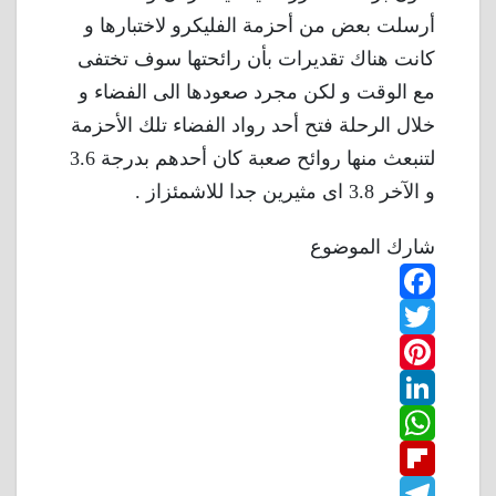
أرسلت بعض من أحزمة الفليكرو لاختبارها و
كانت هناك تقديرات بأن رائحتها سوف تختفى
مع الوقت و لكن مجرد صعودها الى الفضاء و
خلال الرحلة فتح أحد رواد الفضاء تلك الأحزمة
لتنبعث منها روائح صعبة كان أحدهم بدرجة 3.6
و الآخر 3.8 اى مثيرين جدا للاشمئزاز .
شارك الموضوع
F
T
a
w
P
c
L
e
i
i
W
b
n
t
i
F
o
n
h
t
t