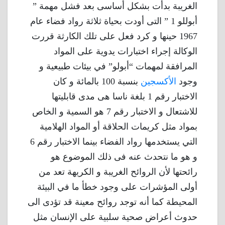
الغريبة بدأت بشكل أساسى بعد فشل مهمة ”
أبوللو 1 ” التى أودت بحياة ثلاثة رواد فضاء عام
1967 حينها و كرد فعل على تلك الكارثة قررت
الوكالة إجراء اختبارات يدوية على المواد
المرافقة لمهمات “أبولو” في بيئات طبيعية و
وجود
الأكسجين
بنسبة 100 بالمائة و كان
الاختبار رقم 1 بلغة ناسا هى مدى قابليتها
للاشتعال و الاختبار رقم 7 هو السمية و الخاص
بمواد مثل كريمات الحلاقة أو المواد الهلامية
التي يستخدمها رواد الفضاء بينما الاختبار رقم 6
و هو ما نتحدث عنه فى ذلك الموضوع هو
رائحتها لأن الروائح الغريبة و الكريهة تعد من
أولى المؤشرات على وجود خطأ ما في البيئة
المحيطة كما أنه توجد روائح معينة قد تؤدى الى
حدوث أعراض صحية سلبية على الإنسان مثل