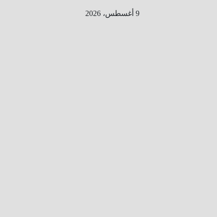
Ski
9 أغسطس، 2026
t
conten
الطري
ق الى
المليو
ن
معلوم
ه
معلومات
من هنا و
هناك