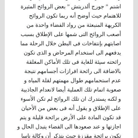
اشتم ” جورج ألدريتش ” بعض الروائح المثيرة
للاهتمام حيث أوضح أنه ربما تكون الروائح
الكريهة المنبعثة من رواد الفضاء واحدة من
أصعب الروائح التى شمها على الإطلاق بسبب
اصابتهم بإنتفاخات فى البطن خلال الرحلة مما
يدفعهم الى استخدام المرحاض و الذى تكون
رائحته سيئة للغاية فى تلك الأماكن المغلقة
بالاضافة الى رائحة افرازات أجسامهم نتيجة
عدم استحمامهم طوال مهمتهم لقلة المياه و
صعوبة اتمام تلك العملية أيضا لانعدام الجاذبية
و لكنه يستدرك ان تلك الروائح لم تكن الأسوء
على الإطلاق و يقول أنه فى بعض من الأحيان
قد تكون المادة على الأرض برائحة قليلة و يتم
اجازتها و عند صعودها الى الفضاء يتبدل الحال و
تكون برائحة مقززة حيث يتذكر أن وكالة ناسا