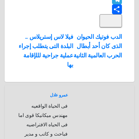
T
o
k
e
e
a
l
S
k
e
e
r
r
t
i
d
p
h
e
s
l
تصفّح
الدب فوتيك الحيوان
فيلا لاس إستريلاس ..
A
b
e
a
s
I
الذى كان أحد أبطال
البلدة التى يتطلب إجراء
المقالات
n
p
o
g
r
t
الحرب العالمية الثانية
عملية جراحية لللإقامة
p
a
e
r
بها
a
r
m
d
عمرو عادل
فى الحياة الواقعيه
مهندس ميكانيكا قوى اما
فى الحياه الافتراضيه
فباحث و كاتب و مدير