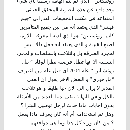
روثستاين ” الذي لم يتم اتهامه رسميًا بأي شيء
وقد دافع عن هذه النظرية المحقق الجنائي
المتقاعد في مكتب التحقيقات الفدرالي “جيم
فيشر” الذي يعتقد أنه من بين جميع المتآمرين
كان “روثستاين” هو الذي لديه المعرفة اللازمة
لصنع القنبلة و الذى يعتقد انه فعل ذلك ليس
لمجرد السرقه بل بالتلاعب بالسلطات و لمجرد
التسليه الا انها تظل فرضيه نظرا لوفاة ” بيل
روثشتاين ” عام 2004 اى قبل عام من اعتراف
“مارجورى” و البعض الاخر يقول ان العقل
المدبر لا يزال الى الان حيا طليقا و هو تلاعب
بالكل و في النهاية يبقى لدينا العديد من الأسئلة
بدون اجابات ماذا حدث لرجل توصيل البيتزا ؟
وهل تم استخدامه أم أنه كان يعرف ماذا يفعل
؟ من كان وراء كل هذا وما هى دوافعهم