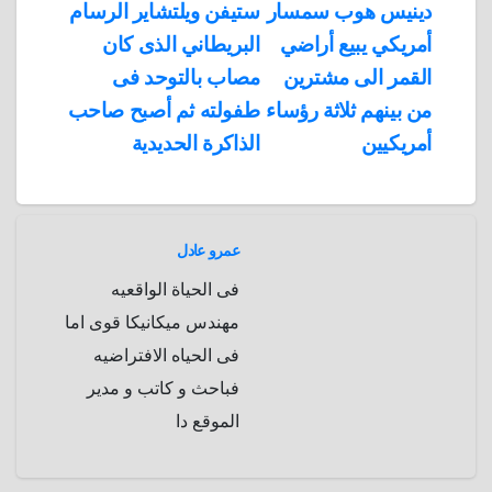
تصفّح
دينيس هوب سمسار
ستيفن ويلتشاير الرسام
A
b
e
a
s
I
أمريكي يبيع أراضي
البريطاني الذى كان
المقالات
n
p
o
g
r
t
القمر الى مشترين
مصاب بالتوحد فى
p
a
e
r
من بينهم ثلاثة رؤساء
طفولته ثم أصبح صاحب
a
r
أمريكيين
الذاكرة الحديدية
m
d
عمرو عادل
فى الحياة الواقعيه
مهندس ميكانيكا قوى اما
فى الحياه الافتراضيه
فباحث و كاتب و مدير
الموقع دا