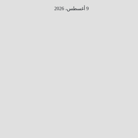
Ski
9 أغسطس، 2026
t
conten
الطري
ق الى
المليو
ن
معلوم
ه
معلومات
من هنا و
هناك