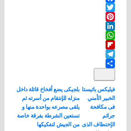
F
T
a
w
P
c
L
e
i
i
W
b
n
t
i
F
o
n
h
t
t
T
o
k
e
e
a
l
S
k
e
e
r
r
t
i
d
p
h
e
s
l
تصفّح
فيليكس باتيستا
بلجيكى يضع أفخاخ قاتلة داخل
A
b
e
a
s
I
الخبير الأمني
منزله للإنتقام من أسرته ثم
المقالات
n
p
o
g
r
t
فى مكافحة
يلقى مصرعه بواحدة منها و
p
a
e
r
جرائم
تستعين الشرطة بفرقة خاصة
a
r
الإختطاف الذى
من الجيش لتفكيكها
m
d