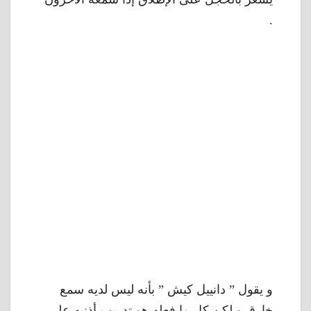
.
و يقول ” دانييل كيش ” بأنه ليس لديه سمع
خارق و لكن كل ما فعله هو تدريب أذنيه على