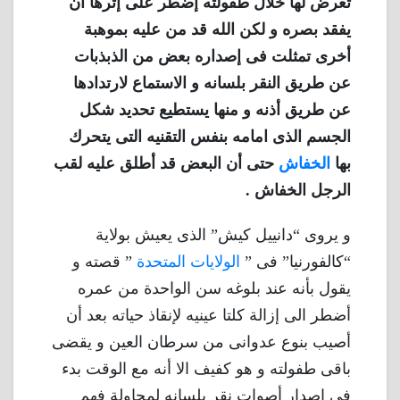
تعرض لها خلال طفولته إضطر على إثرها ان
يفقد بصره و لكن الله قد من عليه بموهبة
أخرى تمثلت فى إصداره بعض من الذبذبات
عن طريق النقر بلسانه و الاستماع لارتدادها
عن طريق أذنه و منها يستطيع تحديد شكل
الجسم الذى امامه بنفس التقنيه التى يتحرك
بها
الخفاش
حتى أن البعض قد أطلق عليه لقب
الرجل الخفاش .
و يروى “دانييل كيش” الذى يعيش بولاية
“كالفورنيا” فى ”
الولايات المتحدة
” قصته و
يقول بأنه عند بلوغه سن الواحدة من عمره
أضطر الى إزالة كلتا عينيه لإنقاذ حياته بعد أن
أصيب بنوع عدوانى من سرطان العين و يقضى
باقى طفولته و هو كفيف الا أنه مع الوقت بدء
فى إصدار أصوات نقر بلسانه لمحاولة فهم