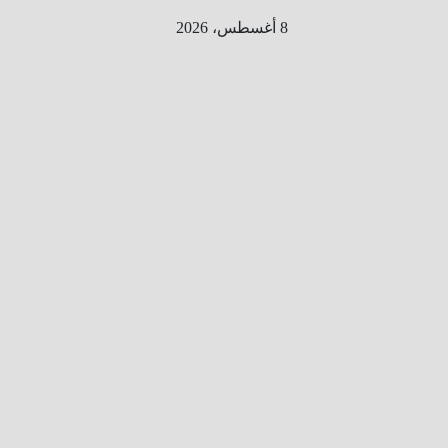
Ski
8 أغسطس، 2026
t
conten
الطري
ق الى
المليو
ن
معلوم
ه
معلومات
من هنا و
هناك