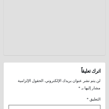
بذبحة
أحصل
صدرية
علي
أبريل 5,
خصم ..
2025
كيف
حوّل
عمرو
محل
عادل
حلاقة
كراسيه
إلي
منصات
تعليمية
للأطفال
اترك تعليقاً
؟
لن يتم نشر عنوان بريدك الإلكتروني.
الحقول الإلزامية
مشار إليها بـ
*
التعليق
*