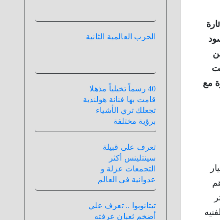
ارة
الحرب العالمية الثانية
ود
ن
نت
ة مع
40 رسماً تخيلياً مذهلا
قامت بها فنانة هولندية
تجعلك تري الأشياء
برؤية مختلفة
تعرف على قبيلة
سينتلينس أكثر
ار
التجمعات عزلة و
عدوانية فى العالم
هم
ر
تيتانوبوا .. تعرف علي
فنيه
أضخم ثعبان عرفته