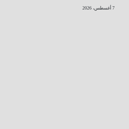
Ski
7 أغسطس، 2026
t
conten
ا
ل
ط
ر
ي
ق
ا
ل
ى