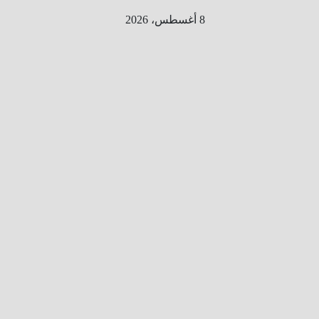
Ski
8 أغسطس، 2026
t
conten
الطري
ق الى
المليو
ن
معلوم
ه
معلومات
من هنا و
هناك