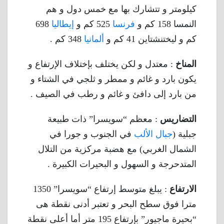
كيلومتر و تتشارك بها مع خمس دول و هم
النمسا 158 كم و
فرنسا
525 كم و
إيطاليا
698
كم و ليختنشتاين 41 كم و
ألمانيا
348 كم .
المناخ
: معتدل و لكن يختلف بإختلاف الإرتفاع و
يكون بارد و غائم و ممطر و ثلجي في الشتاء و
من بارد إلى دافئ و غائم و رطب في الصيف .
التضاريس
: معظم “سويسرا” ذات طبيعة
جبلية (
جبال الألب
في الجنوب و جورا في
الشمال الغربي) مع هضبة مركزية من التلال
المتدحرجة و السهول و البحيرات الكبيرة .
الارتفاع
: يبلغ متوسط إرتفاع “سويسرا” 1350
مترا فوق سطح البحر و تعتبر أدنى نقطة هى
“بحيرة ماجيور” بإرتفاع 195 متر أما أعلى نقطة