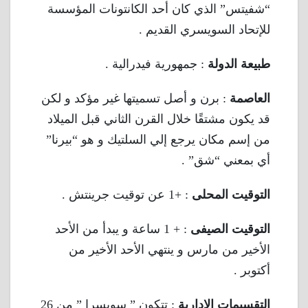
“شفيتس” الذي كان أحد الكانتونات المؤسسة
للإتحاد السويسري القديم .
طبيعة الدولة
: جمهورية فيدرالية .
العاصمة
: برن و أصل تسميتها غير مؤكد و لكن
قد يكون مشتقًا خلال القرن الثاني قبل الميلاد
من إسم مكان يرجع إلي السلتيك و هو “بيرنا”
أي بمعني “شق” .
التوقيت المحلى
: +1 عن توقيت جرينتش .
التوقيت الصيفى
: + 1 ساعة و يبدأ من الأحد
الأخير من مارس و ينتهي الأحد الأخير من
أكتوبر .
التقسيمات الادارية
: تتكون ” سويسرا ” من 26