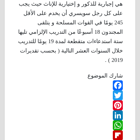
هي إجبارية للذكور و إختيارية للإناث حيث يجب
على كل رجل سويسري أن يخدم على الأقل
245 يومًا في القوات المسلحة و يتلقى
المجندون 18 أسبوعًا من التدريب الإلزامي تليها
ستة استدعاءات متقطعة لمدة 19 يومًا للتدريب
خلال السنوات العشر التالية ( بحسب تقديرات
2019 ) .
شارك الموضوع
F
T
a
w
P
c
L
e
i
i
W
b
n
t
i