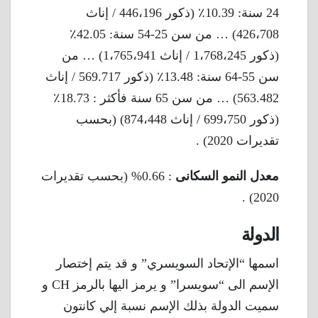
24 سنة: 10.39٪ (ذكور 446،196 / إناث
426،708) … من سن 25-54 سنة: 42.05٪
(ذكور 1،768،245 / إناث 1،765،941) … من
سن 55-64 سنة: 13.48٪ (ذكور 569.717 / إناث
563.482) … من سن 65 سنة فأكثر : 18.73٪
(ذكور 699،750 / إناث 874،448) (بحسب
تقديرات 2020) .
معدل النمو السكانى
: 0.66% (بحسب تقديرات
2020) .
الدولة
اسمها “الإتحاد السويسري” و قد يتم إختصار
الإسم الى “سويسرا” و يرمز اليها بالرمز CH و
سميت الدولة بذلك الإسم نسبة إلي كانتون