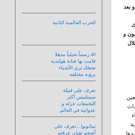
 بعد
الحرب العالمية الثانية
ك
ون و
لال
40 رسماً تخيلياً مذهلا
قامت بها فنانة هولندية
تجعلك تري الأشياء
برؤية مختلفة
تعرف على قبيلة
عين
سينتلينس أكثر
التجمعات عزلة و
داث
عدوانية فى العالم
ء
 يهودية
تيتانوبوا .. تعرف علي
أضخم ثعبان عرفته
دها