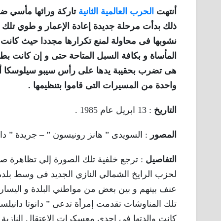
أنتهت
الحرب العالمية الثانية
تاركة ورائها مأسي ضخ
ذلك بدأت مرحلة جديدة إعادة الإعمار و طوي تلك ا
نشوبها فى محاولة لمنع تكرارها مجددا حيث كانت أ
المأساة و بكافة السبل المتاحة حتى و إن كانت بط
هى تضرب بحقيبة يدها على رأس سيبو سيلوسكا أحد
واحدة من المسيرات التى قاموا بتنظيمها .
التاريخ
: 13 ابريل عام 1985 .
المصور
: السويدى ” هانز رونيسون ” – جريدة ” داجين
التفاصيل
: ترجع خلفية تلك الصورة إلي تظاهرة صغي
لحزب الرايخ الشمالي النازي الجديد فى وسط بلد
عنف بينهم و بين بعض من مواطني البلدة و اليساري
كانت والدتها فى إحدى معسكرات الإعتقال النازية 