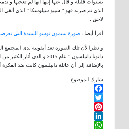
بسنوات قليلة و قال عنها إبنها أنها لم تعجبها و ن
الذى تم ضربه فهو ” سيبو سيلوسكا ” الذي ألقي ا
لاحق .
أقرأ أيضا :
صورة سيمون توسو السيدة التى تعرضت ل
و نظرا لأن تلك الصورة تعد أيقونية لدى المجتمع ا
دانوتا دانيلسون ” عام 2015 و 
بالإضافة إلي أن عائلة دانيلسون كانت ضد الفكرة أ
شارك الموضوع
F
T
a
w
P
c
L
e
i
i