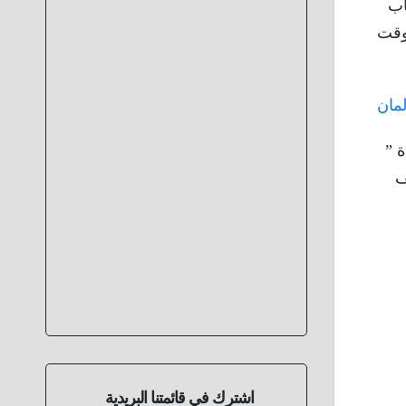
اب
وقت
مان
 ”
نف
اشترك في قائمتنا البريدية