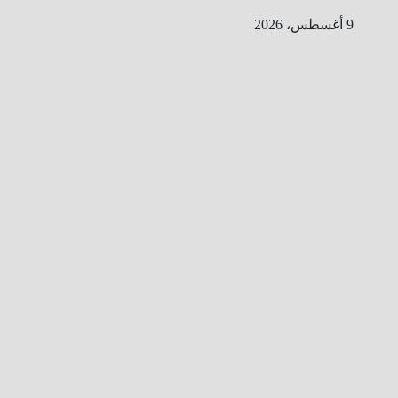
Ski
9 أغسطس، 2026
t
conten
ا
ل
ط
ر
ي
ق
ا
ل
ى