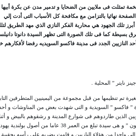
مة تمثلت فى ملايين من الضحايا و تدمير مدن عن بكرة أبيها و
لصفحة نهائيا بالتزامن مع مكافحة كل الأسباب التى أدت إلي
برز تلك الجهود هي محاربة الفكر النازي الذي مهد الطريق لتل
رق بسيطة كما فى تلك الصورة التى تظهر السيدة دانوتا دانيلس
 النازيين الجدد فى مدينة فاكسو السويديه رفضا لأفكارهم خ
ز نايتر ” المحلية .
رة تم تنظيمها من قبل مجموعة من اليمينيين المتطرفين التاب
ة ” فاكسو ” السويدية و التى شهدت بعض من المناوشات و أح
ين الذين طاردوهم فى شوارع المدينة و رشقوهم بالبيض و أثنا
تلك المناوشات تقدمت إمرأة تدعى ” دانوتا دانيلسون ” و هى سيدة تبلغ من العمر 38 عاما من أصول بولندية
إلي واحدا من هؤلاء النازيين و قامت بضربه على رأسه بحقيبة ي