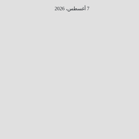
Ski
7 أغسطس، 2026
t
conten
الطري
ق الى
المليو
ن
معلوم
ه
معلومات
من هنا و
هناك