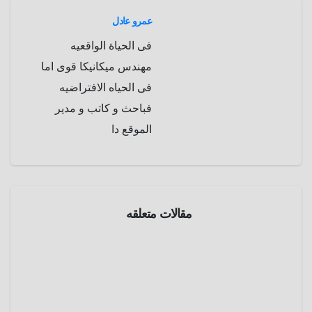
m
d
عمرو عادل
فى الحياة الواقعيه
مهندس ميكانيكا قوى اما
فى الحياه الافتراضيه
فباحث و كاتب و مدير
الموقع دا
صور
ترفيهية
مقالات متعلقه
25 صورة
قام
المصوري
نوفمبر
ن
26,
بإلتقاطها