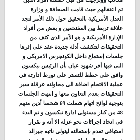
مكاتب ووترجيت من قبل خمسة أفراد الذين
تم اعتقالهم حيث قامت الصحافة و وزارة
العدل الأمريكية بالتحقيق حول ذلك الأمر لتجد
علاقة تربط بين المقتحمين و بعض من أفراد
الإدارة الأمريكية و هو الأمر الذى كثف من
التحقيقات لتتكشف أدلة جديدة عقد على إثرها
جلسات إستماع داخل الكونجرس الامريكى و
التى فيها أقر شهود عيان بأن الرئيس نيكسون
وافق على خطط للتستر على تورط ادارته في
عملية الاقتحام اضافة الى محاولته عرقلة سير
التحقيقات بعدم التعاون معها و انتهت الجلسات
بتوجية لوائح اتهام شملت 69 شخصا أدين منهم
48 من كبار مسئولى ادارة نيكسون و تم البدء
فى اتخاذ اجرائات نحو عزله الا أنه و بقرار
استباقى تقدم بإستقالته ليتولى نائبه جيرالد