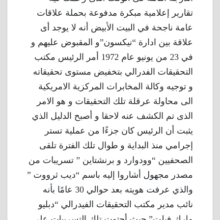
تقارير إعلامية مبكرة مدفوعة بحملة علاقات
عامة ناجحة في البيت الأبيض أنه لا يوجد أى
علاقة بين ادارة “نيكسون”و المقبوض عليهم و
في 23 من يونيو عام 1972 أمر الرئيس مكتب
التحقيقات الفدرالي بتخفيض مستوى تحقيقاته
و توجيه وكالة المخابرات المركزية الامريكية
الى محاولة عرقلة تلك التحقيقات و هو الامر
الذى تم الكشف عنه لاحقا و أصبح الدليل الذي
يثبت أن الرئيس كان جزءًا من عملية تستر
إجرامي منذ البداية و طوال تلك الفترة تلقى
الصحفيين “وودوارد و برنشتاين ” تسريبات من
مصدر مجهول أشاروا إليه باسم “ديب ثرووت ”
والذي عرفت هويته بعد حوالي 30 عامًا بأنه
نائب مدير مكتب التحقيقات الفيدرالي “دبليو
مارك فيلت” حيث أحتوت تلك التسريبات على