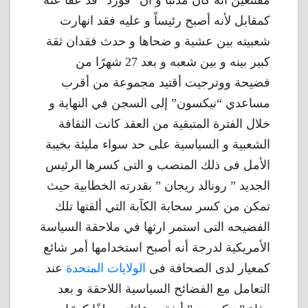
مقتنعين أنه كان مذنباً و أن “فورد” قد عفا عنه
كمقابل لأنه أصبح رئيساً و عليه فقد انهارت
شعبيته بين عشية و ضحاها و حدث فقدان ثقة
كبير بينه و بين شعبه و بعد 27 شهرًا من
فضيحة ووترجيت أقتيد مجموعة من أقرب
مساعدي “نيكسون” إلى السجن في النهاية و
خلال الفترة المتبقية من العقد كانت الثقافة
الشعبية و السياسية على حد سواء مليئة بخيبة
الأمل فى ذلك المنصب و التى كسرها الرئيس
الجديد ” رونالد ريجان ” بقدرته الخطابية حيث
تمكن من كسر سحابة الكآبة التي ألقتها تلك
الفضيحه التى استمر ارثها في ملاحقة السياسة
الأمريكية لدرجة أنه أصبح استخدامها أمر شائع
كمعيار لدى الصحافة فى
الولايات المتحدة
عند
التعامل مع الفضائح السياسية اللاحقة و بعد