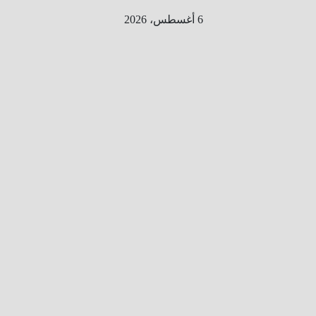
Ski
6 أغسطس، 2026
t
conten
الطري
ق الى
المليو
ن
معلوم
ه
معلومات
من هنا و
هناك