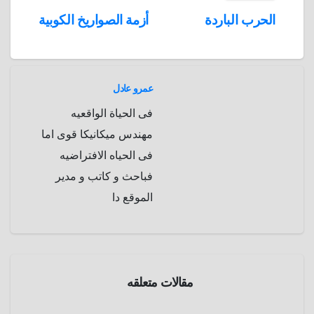
d
p
h
e
s
l
تصفّح
الحرب الباردة
أزمة الصواريخ الكوبية
A
b
e
a
s
I
المقالات
n
p
o
g
r
t
p
a
e
r
عمرو عادل
a
r
فى الحياة الواقعيه
m
d
مهندس ميكانيكا قوى اما
فى الحياه الافتراضيه
فباحث و كاتب و مدير
الموقع دا
مقالات متعلقه
الموسوعة
التاريخيه