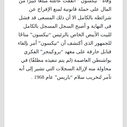
وفاة ” نيكسون ” أنفقت عائلته مبلغًا كبيرًا من
المال على حملة قانونية لمنع الإفراج عن
شرائطه بالكامل الا أن ذلك المسعى قد فشل
فى النهاية و أصبح السجل المسجل بالكامل
للبيت الأبيض الخاص بالرئيس “نيكسون” متاحًا
للجمهور الذى أكتشف أن “نيكسون” أمر بإلقاء
قنابل حارقة على معهد “بروكينجز” الفكري
بواشنطن العاصمة (لم يتم تنفيذه مطلقًا) في
محاولة منه لإزالة السجلات التي تشير إلى أنه
تآمر لتخريب سلام “باريس” عام 1968 .