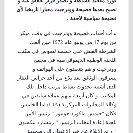
فورد مقاليد السلطة و يصدر قرار بالعفو عنه و
تصبح بعدها فضيحة ووترجيت معيارا تاريخيا لأى
فضيحة سياسية لاحقة .
بدأت أحداث فضيحة ووترجيت في وقت مبكر
من يوم 17 من يونيو عام 1972 حين ألقت
الشرطة القبض على خمسة لصوص في مكتب
اللجنة الوطنية الديموقراطية في مجمع
ووترجيت و هم يتنصتون على الهواتف و
يسرقون الوثائق بعد بلاغ من أحد حراس العقار
الذى أشتبه بحدوث نشاط مريب داخل تلك
المكاتب و كان أربعة منهم عملاء سابقين في
وكالة المخابرات المركزية (
CIA
) اما الخامس
فكان “جيمس ماكورد جونيور ” رئيس الأمن
للجنة إعادة انتخاب الرئيس ” ريتشارد نيكسون
” و تم الإبلاغ عن خبر الاعتقال الى صحيفة