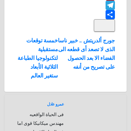
F
o
n
h
t
t
T
o
k
e
e
a
l
S
k
e
e
r
r
t
i
d
p
h
e
s
l
تصفّح
جورج ألدريتش .. خبير ناسا
خمسة توقعات
A
b
e
a
s
I
الذى لا تصعد أى قطعه الى
مستقبلية
المقالات
n
p
o
g
r
t
الفضاء الا بعد الحصول
لتكنولوجيا الطباعة
p
a
e
r
على تصريح من أنفه
الثلاثية الأبعاد
a
r
ستغير العالم
m
d
عمرو عادل
فى الحياة الواقعيه
مهندس ميكانيكا قوى اما