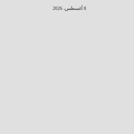
Ski
8 أغسطس، 2026
t
conten
الطري
ق الى
المليو
ن
معلوم
ه
معلومات
من هنا و
هناك