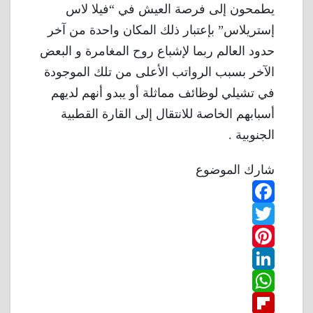
يطمحون إلى فرصة العيش في “فيلا لاس
إستريلاس” بإعتبار ذلك المكان واحدة من آخر
حدود العالم ربما لإشباع روح المغامرة و البعض
الآخر بسبب الرواتب الأعلى من تلك الموجودة
في تشيلي لوظائف مماثلة أو يبدو أنهم لديهم
أسبابهم الخاصة للانتقال إلى القارة القطبية
الجنوبية .
شارك الموضوع
F
T
a
w
P
c
L
e
i
i
W
b
n
t
i