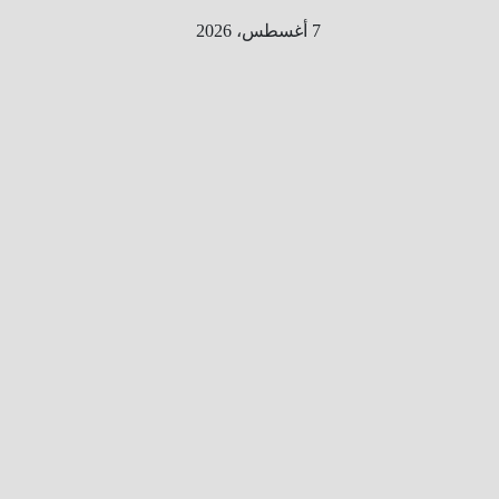
Ski
7 أغسطس، 2026
t
conten
الطري
ق الى
المليو
ن
معلوم
ه
معلومات
من هنا و
هناك