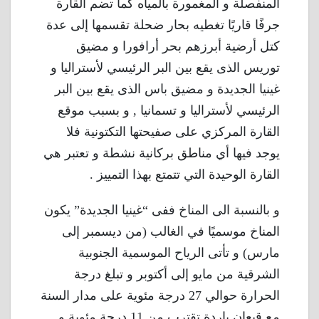
المنفصلة و المغمورة بالمياه كما تضم القارة
جرفًا قاريًا تغطيه بحار ضحلة تقسمها إلى عدة
كتل أرضية أبرزهم بحر أرافورا و مضيق
توريس الذى يقع بين البر الرئيسي لأستراليا و
غينيا الجديدة و مضيق باس الذى يقع بين البر
الرئيسي لأستراليا و تسمانيا , و بسبب موقع
القارة المركزي على صفيحتها التكتونية فلا
يوجد فيها أي مناطق بركانية نشطة و تعتبر هي
القارة الوحيدة التي تتمتع بهذا التمييز .
و بالنسبة الى المناخ ففى “غينيا الجديدة” يكون
المناخ موسميًا في الغالب (من ديسمبر إلى
مارس) و تأتى الرياح الموسمية الجنوبية
الشرقية من مايو إلى أكتوبر و تبلغ درجة
الحرارة حوالي 27 درجة مئوية على مدار السنة
مع قيعان باردة تقترب من 11 درجة مئوية و