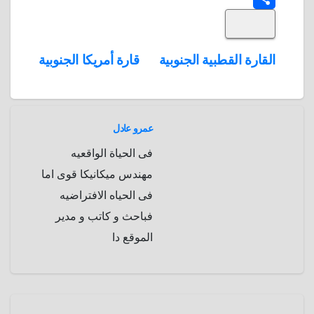
S
k
e
e
r
r
t
i
d
p
h
e
s
l
تصفّح
القارة القطبية الجنوبية
قارة أمريكا الجنوبية
A
b
e
a
s
I
المقالات
n
p
o
g
r
t
p
a
e
r
عمرو عادل
a
r
فى الحياة الواقعيه
m
d
مهندس ميكانيكا قوى اما
فى الحياه الافتراضيه
فباحث و كاتب و مدير
الموقع دا