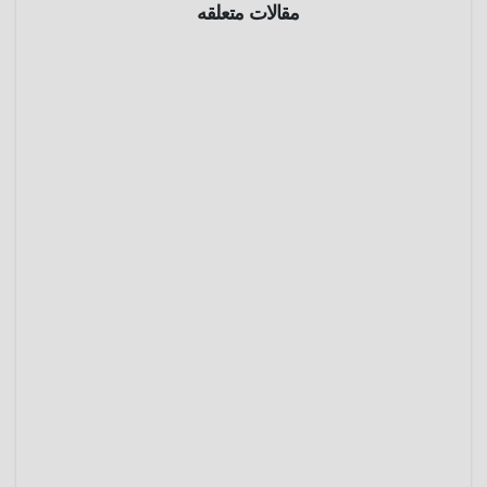
مقالات متعلقه
جغرافيا
جبل
كليمنجار
و
مارس 5,
2025
عمرو
عادل
جغرافيا
بحيرة
بايكال
يناير 16,
2025
عمرو
عادل