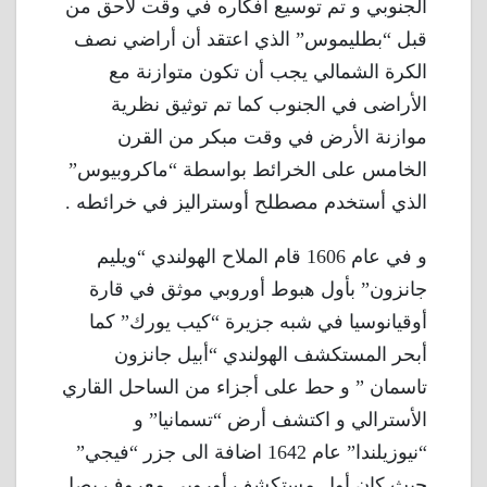
الجنوبي و تم توسيع أفكاره في وقت لاحق من
قبل “بطليموس” الذي اعتقد أن أراضي نصف
الكرة الشمالي يجب أن تكون متوازنة مع
الأراضى في الجنوب كما تم توثيق نظرية
موازنة الأرض في وقت مبكر من القرن
الخامس على الخرائط بواسطة “ماكروبيوس”
الذي أستخدم مصطلح أوستراليز في خرائطه .
و في عام 1606 قام الملاح الهولندي “ويليم
جانزون” بأول هبوط أوروبي موثق في قارة
أوقيانوسيا في شبه جزيرة “كيب يورك” كما
أبحر المستكشف الهولندي “أبيل جانزون
تاسمان ” و حط على أجزاء من الساحل القاري
الأسترالي و اكتشف أرض “تسمانيا” و
“نيوزيلندا” عام 1642 اضافة الى جزر “فيجي”
حيث كان أول مستكشف أوروبي معروف يصل