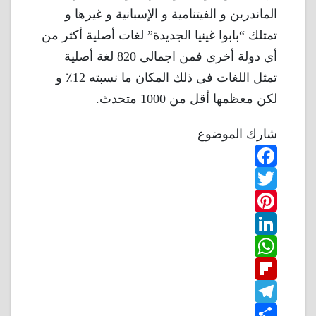
الماندرين و الفيتنامية و الإسبانية و غيرها و
تمتلك “بابوا غينيا الجديدة” لغات أصلية أكثر من
أي دولة أخرى فمن اجمالى 820 لغة أصلية
تمثل اللغات فى ذلك المكان ما نسبته 12٪ و
لكن معظمها أقل من 1000 متحدث.
شارك الموضوع
F
T
a
w
P
c
L
e
i
i
W
b
n
t
i
F
o
n
h
t
t
T
o
k
e
e
a
l