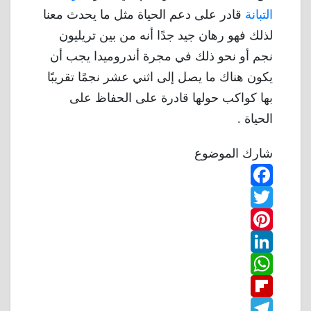
التبانة
قادر على دعم الحياة مثل ما يحدث معنا
لذلك فهو رهان جيد جدًا أنه من بين تريليون
نجم أو نحو ذلك في مجرة أندروميدا يجب أن
يكون هناك ما يصل إلى اثني عشر نجمًا تقريبًا
بها كواكب حولها قادرة على الحفاظ على
الحياة .
شارك الموضوع
F
T
a
w
P
c
L
e
i
i
W
b
n
t
i
F
o
n
h
t
t