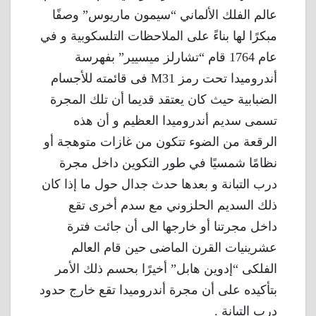
عالم الفلك الألماني “سيمون ماريوس” وصفًا
مبكرًا لها بناءً على الملاحظات التلسكوبية و في
عام 1764 قام “تشارلز ميسيير” بفهرسة
أندروميدا تحت رمز M31 فى قائمته للأجسام
الضبابية حيث كان يعتقد قديما أن تلك المجرة
تسمى سديم أندروميدا العظيم و أن هذه
الرقعة من الضوء تتكون من غازات متوهجة أو
نظامًا شمسيًا في طور التكوين داخل مجرة
درب التبانة و بعدها حدث جدال حول ما إذا كان
ذلك السديم الحلزوني مع سدم أخرى تقع
داخل مجرتنا أو خارجها الى أن جائت فترة
عشرينيات القرن الماضى حين قام العالم
الفلكى “إدوين هابل” أخيرًا بحسم ذلك الأمر
بتأكيده على أن مجرة أندروميدا تقع خارج حدود
درب التبانة .