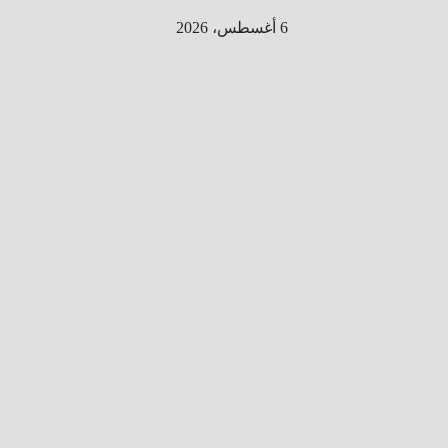
Ski
6 أغسطس، 2026
t
conten
الطري
ق الى
المليو
ن
معلوم
ه
معلومات
من هنا و
هناك