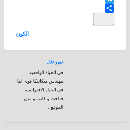
T
o
k
e
e
a
l
S
k
e
e
r
r
t
i
d
p
h
e
s
l
تصفّح
الكون
A
b
e
a
s
I
المقالات
n
p
o
g
r
t
p
a
e
r
عمرو عادل
a
r
فى الحياة الواقعيه
m
d
مهندس ميكانيكا قوى اما
فى الحياه الافتراضيه
فباحث و كاتب و مدير
الموقع دا