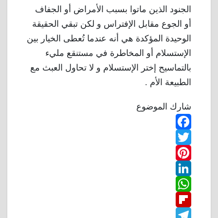
الجنود الذين ماتوا بسبب الأمراض أو الجفاف
أو الجوع مقابل الإفتراس و لكن تبقي الحقيقة
الوحيدة المؤكدة هي أنه عندما تُعطى الخيار بين
الإستسلام أو المخاطرة في مستنقع مليء
بالتماسيح إختر الإستسلام و لا تحاول العبث مع
الطبيعة الأم .
شارك الموضوع
F
T
a
w
P
c
L
e
i
i
W
b
n
t
i
F
o
n
h
t
t