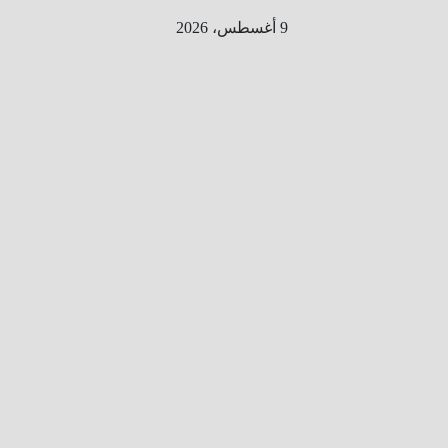
Ski
9 أغسطس، 2026
t
conten
الطري
ق الى
المليو
ن
معلوم
ه
معلومات
من هنا و
هناك