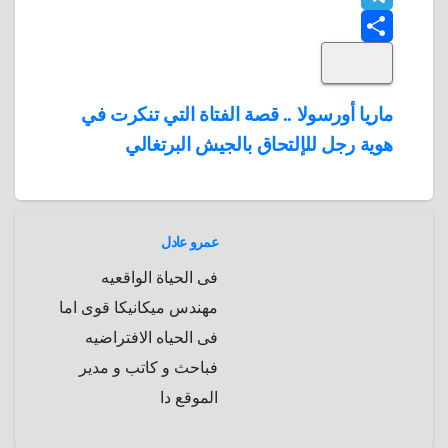
T
o
k
e
e
a
l
S
k
e
e
r
r
t
i
d
p
h
e
s
l
تصفّح
ماريا أورسولا .. قصة الفتاة التي تنكرت في
A
b
e
a
s
I
هوية رجل للإلتحاق بالجيش البرتغالي
المقالات
n
p
o
g
r
t
p
a
e
r
a
r
عمرو عادل
m
d
فى الحياة الواقعيه
مهندس ميكانيكا قوى اما
فى الحياه الافتراضيه
فباحث و كاتب و مدير
الموقع دا