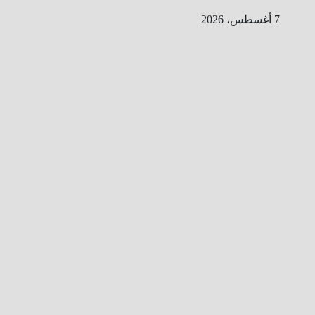
Ski
7 أغسطس، 2026
t
conten
ا
ل
ط
ر
ي
ق
ا
ل
ى