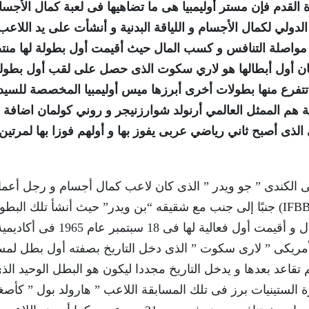
 القدم فإن مستر أوليمبيا هى ما تضاهيها فى لعبة كمال الأجسا
لدولي لكمال الأجسام و اللياقة البدنية و أنشأت على يد اللاعب
من مواصلة التنافس و كسب المال حيث أقيمت أول بطولة لها من
ن أول أبطالها هو لاري سكوت الذى حصل على لقب أول بطولت
 تتفرع منها بطولات أخرى أبرزها ميس أوليمبيا المخصصة للسيد
قة هم الممثل العالمي أرنولد شوارزنيجر و روني كولمان اضافة 
ذى أصبح ثاني رياضي عربى يفوز بها و أولهم فوزا بها لمرتين
ى الكندى ” جو ويدر ” الذى كان لاعب كمال أجسام و رجل أعما
شارك في تأسيس الاتحاد الدولي لكمال الأجسام (IFBB) جنبًا إلى جنب مع شقيقه “بن ويدر” حيث أنشأ تلك البط
لضمان مواصلة أبطال العالم التنافس و جمع الأموال و أقيمت أول فعالية لها فى 18 سبتمبر عام 1965 فى أك
الأمريكى ” لارى سكوت ” الذى دخل التاريخ بصفته أول بطل لمس
 تقاعد بعدها و يدخل التاريخ مجددا ليكون هو البطل الوحيد الذ
الستينيات برز فى تلك المسابقة اللاعب ” هارولد بول ” كأصغ