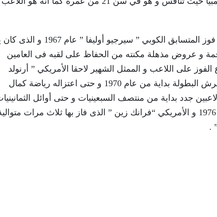
منافس على الإطلاق يشارك في بطولة مستر أوليمبيا حيث تنافس و هو في سن 21 من عمره كما أنه هو اللاعب
ثم بدأت بطولة مستر أوليمبيا تأخذ منحى جديد بعد فوز المتسابق الكوبي ” سيرجيو أ
مة و عروض مذهلة مكنته من الحفاظ على لقبه فى العامين
د الذى أستطاع الفوز على اللاعب و الممثل الشهير لاحقا الأمريكي ” أرنولد
شوارزنيجر ” الذى أستطاع بعدها الإطاحة به من عرش البطولة بداية من عام 1970 و حتى اعتزاله رياضة كمال
شهد ظهور لاعبين جدد بداية من منتصف السبعينيات و حتى أوائل الثمانينيا
مثل الإيطالي ” فرانكو كولومبو ” الذى فاز بها عام 1976 و الأمريكي “فرانك زين ” الذى فاز بها ثلاث مرات متوالي
 .