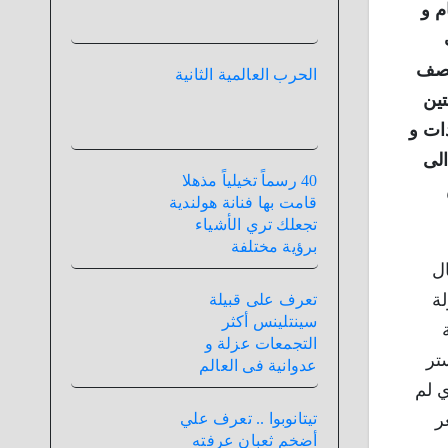
م و
تصف
الحرب العالمية الثانية
ين
ات و
الى
40 رسماً تخيلياً مذهلا
قامت بها فنانة هولندية
تجعلك تري الأشياء
برؤية مختلفة
ل
ولة
تعرف على قبيلة
سينتلينس أكثر
اديمية
التجمعات عزلة و
تر
عدوانية فى العالم
ي لم
ر
تيتانوبوا .. تعرف علي
أضخم ثعبان عرفته