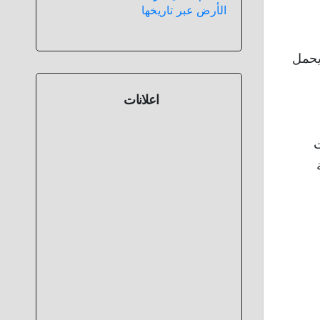
الأرض عبر تاريخها
وليفا ” عام 1967 و الذى كان يحمل
اعلانات
ت
ة