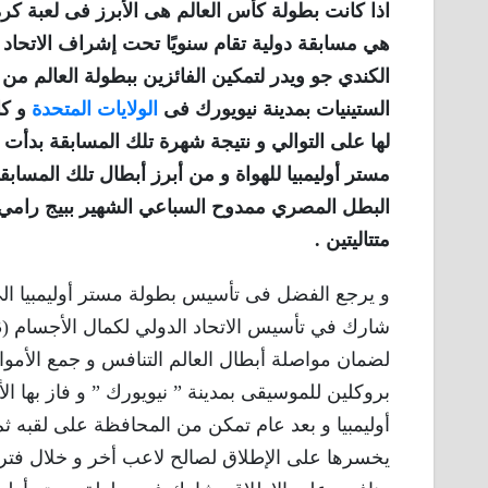
اذا كانت بطولة كأس العالم هى الأبرز فى لعبة كرة
هي مسابقة دولية تقام سنويًا تحت إشراف الاتحاد ا
الكندي جو ويدر لتمكين الفائزين ببطولة العالم 
الستينيات بمدينة نيويورك فى
الولايات المتحدة
و كا
لها على التوالي و نتيجة شهرة تلك المسابقة بدأت
مستر أوليمبيا للهواة و من أبرز أبطال تلك المساب
البطل المصري ممدوح السباعي الشهير ببيج رامي ال
متتاليتين .
و يرجع الفضل فى تأسيس بطولة مستر أوليمبيا ال
بروكلين للموسيقى بمدينة ” نيويورك ” و فاز بها 
أوليمبيا و بعد عام تمكن من المحافظة على لقبه ثم
يخسرها على الإطلاق لصالح لاعب أخر و خلال فترة 