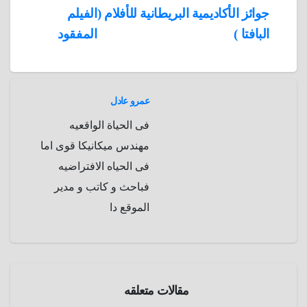
تصفّح
جوائز الأكاديمية البريطانية للأفلام (
الفيلم
A
b
e
a
s
I
البافتا )
المفقود
المقالات
n
p
o
g
r
t
p
a
e
r
a
r
عمرو عادل
m
d
فى الحياة الواقعيه
مهندس ميكانيكا قوى اما
فى الحياه الافتراضيه
فباحث و كاتب و مدير
الموقع دا
مقالات متعلقه
الموسوعة