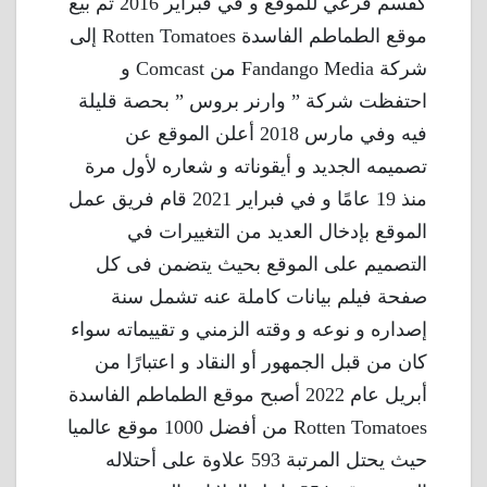
كقسم فرعي للموقع و في فبراير 2016 تم بيع
موقع الطماطم الفاسدة Rotten Tomatoes إلى
شركة Fandango Media من Comcast و
احتفظت شركة ” وارنر بروس ” بحصة قليلة
فيه وفي مارس 2018 أعلن الموقع عن
تصميمه الجديد و أيقوناته و شعاره لأول مرة
منذ 19 عامًا و في فبراير 2021 قام فريق عمل
الموقع بإدخال العديد من التغييرات في
التصميم على الموقع بحيث يتضمن فى كل
صفحة فيلم بيانات كاملة عنه تشمل سنة
إصداره و نوعه و وقته الزمني و تقييماته سواء
كان من قبل الجمهور أو النقاد و اعتبارًا من
أبريل عام 2022 أصبح موقع الطماطم الفاسدة
Rotten Tomatoes من أفضل 1000 موقع عالميا
حيث يحتل المرتبة 593 علاوة على أحتلاله