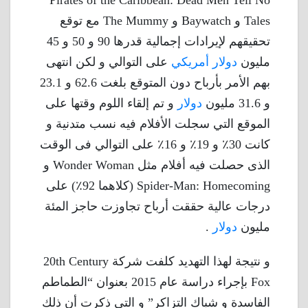
Pirates of the Caribbean: Dead Men Tell No
Tales و Baywatch و The Mummy مع توقع
تحقيقهم لإيرادات إجمالية قدرها 90 و 50 و 45
مليون
دولار أمريكي
على التوالي و لكن انتهى
بهم الأمر بأرباح دون المتوقع بلغت 62.6 و 23.1
و 31.6 مليون
دولار
و تم إلقاء اللوم وقتها على
الموقع التي سجلت الأفلام فيه نسب متدنية و
كانت 30٪ و 19٪ و 16٪ على التوالي فى الوقت
الذى حصلت فيه أفلام مثل Wonder Woman و
Spider-Man: Homecoming (كلاهما 92٪) على
درجات عالية حققت أرباح تجاوزت حاجز المئة
مليون
دولار
.
و نتيجة لهذا التهديد كلفت شركة 20th Century
Fox بإجراء دراسة عام 2015 بعنوان “الطماطم
الفاسدة و شباك التزاكر” و التي ذكرت أن ذلك