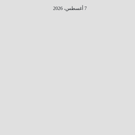
Ski
7 أغسطس، 2026
t
conten
الطري
ق الى
المليو
ن
معلوم
ه
معلومات
من هنا و
هناك