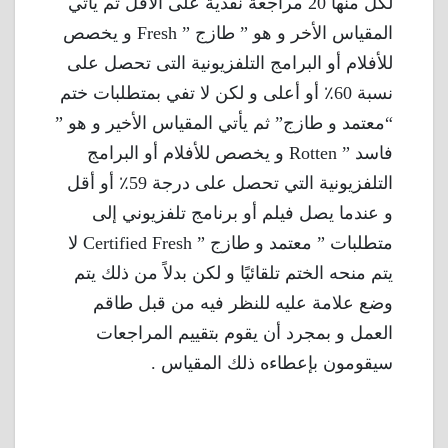
لكل منها 20 مراجعة نقدية على الأقل ثم يأتي
المقياس الأخر و هو ” طازج ” Fresh و يخصص
للأفلام أو البرامج التلفزيونية التى تحصل على
نسبة 60٪ أو أعلى و لكن لا تفي بمتطلبات ختم
“معتمد و طازج” ثم يأتي المقياس الأخير و هو ”
فاسد ” Rotten و يخصص للأفلام أو البرامج
التلفزيونية التي تحصل على درجة 59٪ أو أقل
و عندما يصل فيلم أو برنامج تلفزيوني إلى
متطلبات ” معتمد و طازج ” Certified Fresh لا
يتم منحه الختم تلقائيًا و لكن بدلاً من ذلك يتم
وضع علامة عليه للنظر فيه من قبل طاقم
العمل و بمجرد أن يقوم بتقييم المراجعات
سيقومون بإعطاءه ذلك المقياس .