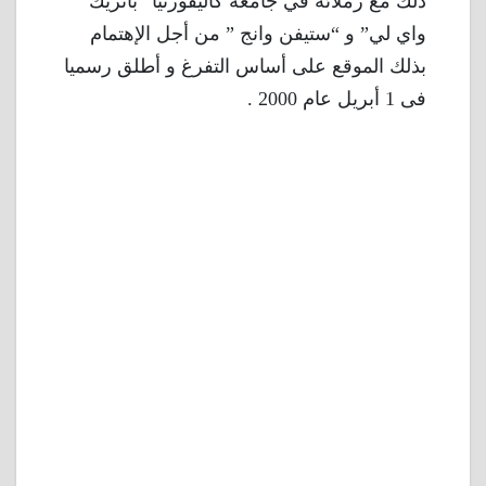
ذلك مع زملائه في جامعة كاليفورنيا “باتريك
واي لي” و “ستيفن وانج ” من أجل الإهتمام
بذلك الموقع على أساس التفرغ و أطلق رسميا
فى 1 أبريل عام 2000 .