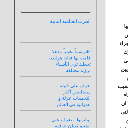
الحرب العالمية الثانية
شاركت فيها
ن
زاء
ك
40 رسماً تخيلياً مذهلا
قامت بها فنانة هولندية
فى
تجعلك تري الأشياء
عات دموية في التاريخ بعد أن قُتل ما يقدر بنحو 9 ملايين
برؤية مختلفة
تعرف على قبيلة
بسبب
سينتلينس أكثر
ء
التجمعات عزلة و
 ان
عدوانية فى العالم
لتى
تيتانوبوا .. تعرف علي
أضخم ثعبان عرفته