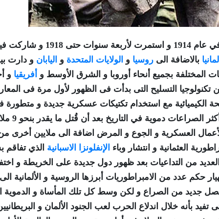
نزاعا عالميا كبيرًا بدأ في عام 1914 و استمرت لأربعة سنوات حتى 1918 و 
لمانيا
بالاضافة الى
روسيا
و
الولايات المتحدة
و
اليابان
و دارت بي
 المختلفة بجميع أنحاء أوروبا و الشرق الأوسط و
أفريقيا
و أج
تكنولوجيا التسليح التى بدأت فى الظهور لأول مرة فى المعار
لحة الكيميائية مع استخدام تكتيكات عسكرية جديدة و متطورة 
القتال مثل حروب الخنادق لذلك تعتبر تلك الحرب أكثر الصرا
 ملايين مدني نتيجة الأعمال العسكرية و الجوع و المرض اضافة الى ملايين أخرى من
طورية العثمانية و انتشار وباء
الإنفلونزا الاسبانية
الذي تفاقم 
العديد من التداعيات بعد ظهور دول جديدة على الخريطة و اختفا
ر حكم عدد من الامبراطوريات أبرزها الروسية و الألمانية الى
صل جديد من الصراع و لكن وسط كل تلك المأساة و الدموية ا
 تفيد بأنه خلال اندلاع الحرب لعب الجنود الألمان و البريطانيين