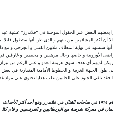
هوا بعضهم البعض عبر الحقول الموحلة في “فلاندرز” عشية عيد
تهى سريعا الا أن أكثر المشائمين من بينهم و الذى ظن أنها ستطول قليلا ل
أنها ستشهد في نهاية المطاف ملايين القتلى و الجرحى و مع ذ
المعارك على الأراضى الأوروبية و خاضها رجال مرهقين و محبطين و غارقين في
لم يكن لديهم أى هدف سوى هزيمة العدو و على الرغم من نيران
 طول الجبهة الغربية و الخطوط الأمامية المتقاربة في بعض
 مترا فى بعض النقاط فقد تلقى الجنود على الجانبين علب هدايا تحتوي على مواد غذ
خلال الحرب العالمية الأولى ، في شتاء عام 1914 في ساحات القتال في فلاندرز وقع أحد أكثر الأحداث
لمان في معركة شرسة مع البريطانيين و الفرنسيين و قام كلا