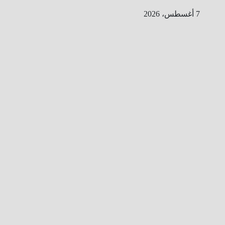
Ski
7 أغسطس، 2026
t
conten
ا
ل
ط
ر
ي
ق
ا
ل
ى