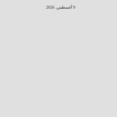
Ski
9 أغسطس، 2026
t
conten
الطري
ق الى
المليو
ن
معلوم
ه
معلومات
من هنا و
هناك