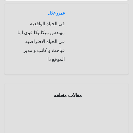
عمرو عادل
فى الحياة الواقعيه
مهندس ميكانيكا قوى اما
فى الحياه الافتراضيه
فباحث و كاتب و مدير
الموقع دا
رياضه
مقالات متعلقه
كرة
قدم
أندي
واين ..
قصة
أبريل 9,
الحكم