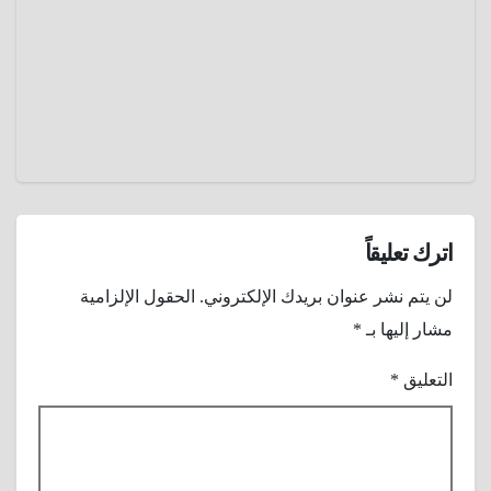
الإثيوبي
2025
الذي
ركض
عمرو
حافيًا نحو
عادل
المجد
اترك تعليقاً
لن يتم نشر عنوان بريدك الإلكتروني.
الحقول الإلزامية
مشار إليها بـ
*
التعليق
*