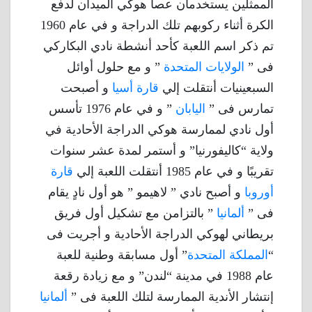
الممثلين يستخدمان عصا هوكي الميدان لدفع
الكرة أثناء ركوبهم تلك الدراجة و في عام 1960
تم ذكر اسم اللعبة كأحد أنشطة نادي البكاركي
فى ”
الولايات المتحدة
” و مع حلول أوائل
السبعينيات أنتقلت إلي
قارة أسيا
و أصبحت
تمارس فى ”
اليابان
” و في عام 1976 تأسس
أول نادي لممارسة هوكي الدراجة الأحادية في
ولاية “كاليفورنيا” و أستمر لمدة عشر سنوات
تقريبًا و في عام 1985 أنتقلت اللعبة إلي
قارة
أوروبا
و أصبح نادي ” لاهيمو ” هو أول نادٍ يقام
فى ”
ألمانيا
” بالتزامن مع تشكيل أول فريق
بريطاني لهوكي الدراجة الأحادية و أجريت فى
“
المملكة المتحدة
” أول مسابقة وطنية للعبة
عام 1988 في مدينة “لندن” و مع زيادة رقعة
إنتشار الأندية الممارسة لتلك اللعبة فى ”
ألمانيا