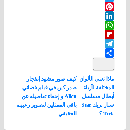
T
a
w
P
c
L
e
i
i
W
b
n
t
i
F
o
n
h
t
t
T
o
k
e
e
a
l
S
k
e
e
r
r
t
i
d
p
h
e
s
l
تصفّح
ماذا تعني الألوان
كيف صور مشهد إنفجار
A
b
e
a
s
I
المختلفة لأزياء
صدر كين في فيلم فضائي
المقالات
n
p
o
g
r
t
أبطال مسلسل
Alien و إخفاء تفاصيله عن
p
a
e
r
ستار تريك Star
باقي الممثلين لتصوير رعبهم
a
r
Trek ؟
الحقيقي
m
d