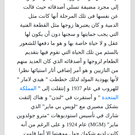
إلى مجرد مضيفة تسلي أصدقائه حيث قالت
عن نفسها فى تلك المرحلة أنها كانت مثل
الدمية و كان يعتبرها زوجها مثل القطعة الفنية
التي يجب حمايتها و سجنها دون أن يكون لها
عقل و لا حياة خاصة بها و هو ما دفعها للشعور
بالسئم من تلك الحياة التي تقوم فيها بتقديم
الطعام لزوجها و أصدقائه الذي كان العديد منهم
من النازيين و هو أمر إضافي أثار استيائها نظرا
لأنها يهودية المولد لذلك خططت ” هيدي لامار ”
للهروب في عام 1937 و إنتقلت إلى ”
المملكة
المتحدة
” و أستقرت في “لندن” و هناك إلتقت
بشكل مصيري مع “لويس بي ماير” الذي
شارك في تأسيس استوديوهات “مترو جولدوين
ماير” (MGM) عام 1924 و على الرغم من أنه
كانت لديه شكوك حول موهبتها إلا أنها قامت