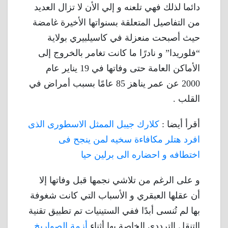
دائما لذلك فهي تلعنه و إلي الأن لا تزال العديد
من التفاصيل المتعلقة بسنواتها الأخيرة غامضة
حيث أصبحت منعزلة في كاسيلبيري بولاية
“فلوريدا” و نادرًا ما كانت تغامر بالخروج إلى
الأماكن العامة حتى وفاتها في 19 يناير عام
2000 عن عمر يناهز 85 عامًا بسبب أمراض في
القلب .
أقرأ أيضا :
كلارك جيبل الممثل الاسطورى الذى
افرد هتلر مكافاءة سخيه لمن ينجح فى
اختطافه و احضاره الى برلين حيا
و على الرغم من تلاشي نجمها قبل وفاتها إلا
أن عقلها العبقري و الأسباب التي كانت شغوفة
بها لم تُنسى أبدًا ففي الستينيات تم تطبيق تقنية
التنقل الترددي الخاصة بها أثناء
أزمة الصواريخ