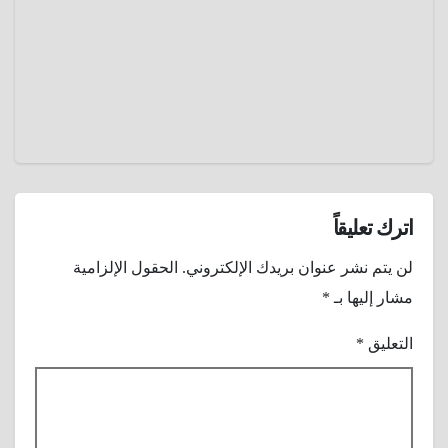
السوفيت
2025
ي
جوزيف
عمرو
ستالين
عادل
إغتيال
نجم
هوليوود
جون
واين ؟
اترك تعليقاً
لن يتم نشر عنوان بريدك الإلكتروني.
الحقول الإلزامية
مشار إليها بـ
*
التعليق
*