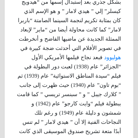
بشكل جذري بعد إستبدال إسمها من “هيدويج
كيسلر” إلي ” هيدي لامار ” و هو الإسم الذي
كان بمثابة تكريم لنجمة السينما الصامتة “باربرا
لامار” كما كانت محاولة أيضا من “ماير” لإبعاد
الممثلة الجديدة عن ماضيها الفاضح و أنخرطت
في تصوير الأفلام التي أحدثت ضجة كبيرة في
هوليوود
فبعد نجاح فيلمها الأمريكي الأول
“الجزائر” عام (1938) لعبت دور البطولة في
فيلم “سيدة المناطق الاستوائية” عام (1939) ثم
“بوم تاون” عام (1940) حيث ظهرت إلى جانب
” كلارك جيبل ” و ” سبنسر تريسي ” كما قامت
ببطولة فيلم “وايت كارجو” عام (1942) و
شمشون و دليلة عام (1949) و رغم تلك
النجاحات الفنية إلا أن ” هيدي لامار ” لم تنس
أبدًا متعة تشريح صندوق الموسيقى الذي كانت