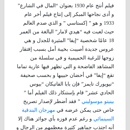
فيلم أنتج عام 1930 بعنوان “المال في الشارع”
و أدى نجاحها المبكر إلى إنتاج فيلم أخر عام
1933 و هو ” إكستاسي ” و الذي صدم العالم
حيث لعبت فيه “هيدي لامار” البالغة من العمر
18 عامًا شخصية “إيفا” المثيرة للجدل و هي
عروس جديدة أصيبت بخيبة أمل بسبب إفتقار
زوجها للرغبة الحميمية و في سلسلة من
المشاهد الفاضحة و التي تظهر فيها عارية تماما
تقع “إيفا” في أحضان حبيبها و بحسب صحيفة
“نيويورك تايمز” فإن بابا الفاتيكان “بيوس
الحادي عشر” قام بإستنكار ذلك الفيلم أما ”
بينيتو موسوليني
” فقد أضطر لإصدار تصريح
خاص حتى يمكن عرضه في
مهرجان البندقية
السينمائي
و رغم عدم فوزه بأي جوائز هناك إلا
أنه اجتذب جماهير كثيرة معظمهم من الرجال و