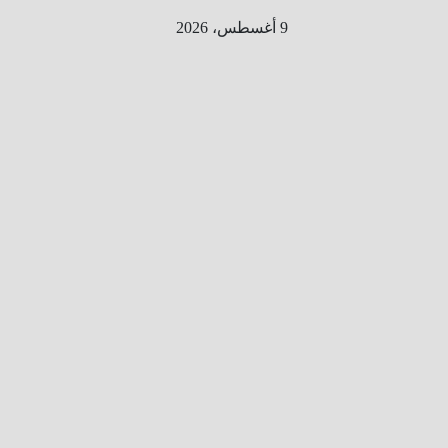
Ski
9 أغسطس، 2026
t
conten
الطري
ق الى
المليو
ن
معلوم
ه
معلومات
من هنا و
هناك