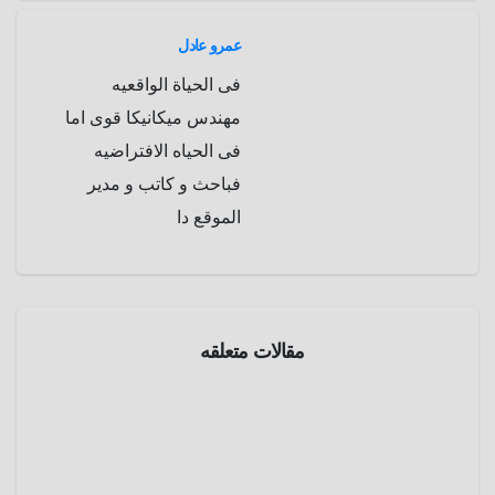
عمرو عادل
فى الحياة الواقعيه
مهندس ميكانيكا قوى اما
فى الحياه الافتراضيه
فباحث و كاتب و مدير
الموقع دا
سينما
مقالات متعلقه
سينما
و
فنون
من
أجمل
قرية إلي
أبريل 17,
أسوأ