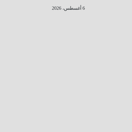
Ski
6 أغسطس، 2026
t
conten
الطري
ق الى
المليو
ن
معلوم
ه
معلومات
من هنا و
هناك