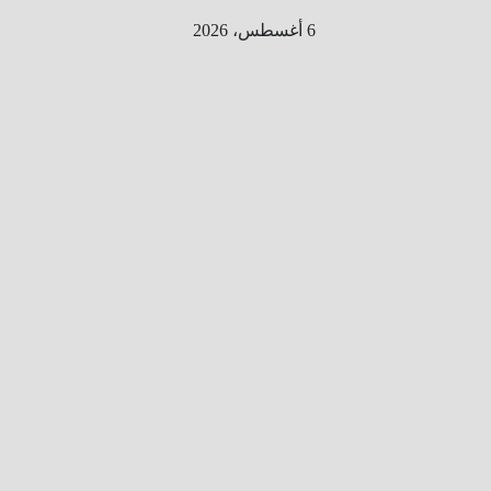
Ski
6 أغسطس، 2026
t
conten
الطري
ق الى
المليو
ن
معلوم
ه
معلومات
من هنا و
هناك