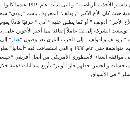
يمتلك أخوين شركة صغيرة تسمى ” شركة الاخوان داسلر للأحذية الرياضيه ” و التى بدأت عام 1919 عندما كانوا
حذية حيث كان الأخ الأكبر “رودلف” المعروف باسم “رودي” ش
 الأخر ” أدولف ” أو كما يطلق عليه ” أدى ” حرفيًا هادئًا يقوم
بتصميم و إنتاج الأحذية الرياضيه و بحلول عام 1927 توسعت الشركة إلى 12 عاملاً إضافيًا مما أجبر الأخوين ع
م ” رودلف و أدولف ” إلى الحزب النازي بعد وصول “
هتلر
” إلى
السلطة عام 1933 و ظلت تجارة الأحذية الخاصة بهم متواضعة حتى عام 1936 و الذى استضافت فيه “ألمانيا” 
على موافقة العداء الأسطوري الأمريكي من أصل أفريقي “جيس
المنافسات و لحسن حظهم فاز “أوينز” بأربع ميداليات ذهبية خلال
سلر ” فى الأسواق .