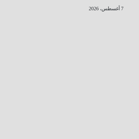
Ski
7 أغسطس، 2026
t
conten
ا
ل
ط
ر
ي
ق
ا
ل
ى