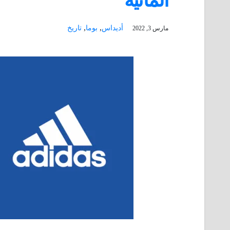
ألمانيه
,
,
أديداس
بوما
تاريخ
مارس 3, 2022