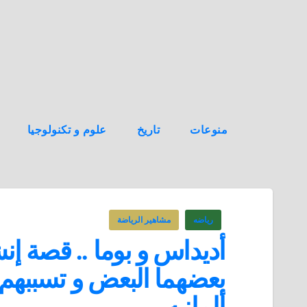
ه
ن
ا
ك
منوعات
تاريخ
علوم و تكنولوجيا
رياضه
مشاهير الرياضة
أديداس و بوما .. قصة إ
بعضهما البعض و تسببهم 